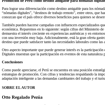
Promoción de Perú como destino amigable para nómadas digitale
Para lograr una diferenciación como destino amigable para los nómadas
“nómadas digitales”, “destinos de trabajo remoto”, entre otros, que
conozcan que el país ofrece diversos beneficios para quienes se desenv
También pueden hacerse campañas con influencers especializados que d
económica. Reparemos en lo siguiente: según cifras del Ministerio de
demuestra el interés creciente en experiencias auténticas y en entornos
con una inversión muy baja. Adicionalmente, está la gran oferta gastr
destino que puede satisfacer tanto las necesidades laborales como las a
Otro aspecto importante que puede generar interés es la participación
Digitales muestran que la participación en eventos de esta naturaleza
Conclusiones
Como puede apreciarse, el Perú se encuentra en una posición estratégica
estrategias de promoción. Con cifras y tendencias respaldando la impo
adaptación inteligente a las demandas cambiantes del trabajo y el turism
SOBRE EL AUTOR
Otto Regalado Pezúa