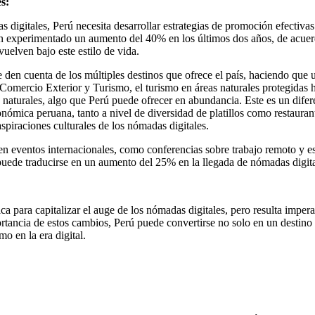
s:
 digitales, Perú necesita desarrollar estrategias de promoción efectiv
 han experimentado un aumento del 40% en los últimos dos años, de acue
uelven bajo este estilo de vida.
en cuenta de los múltiples destinos que ofrece el país, haciendo que u
 Comercio Exterior y Turismo, el turismo en áreas naturales protegida
 naturales, algo que Perú puede ofrecer en abundancia. Este es un difere
onómica peruana, tanto a nivel de diversidad de platillos como restaur
spiraciones culturales de los nómadas digitales.
 en eventos internacionales, como conferencias sobre trabajo remoto y 
 puede traducirse en un aumento del 25% en la llegada de nómadas digita
 para capitalizar el auge de los nómadas digitales, pero resulta imperati
rtancia de estos cambios, Perú puede convertirse no solo en un destino 
o en la era digital.