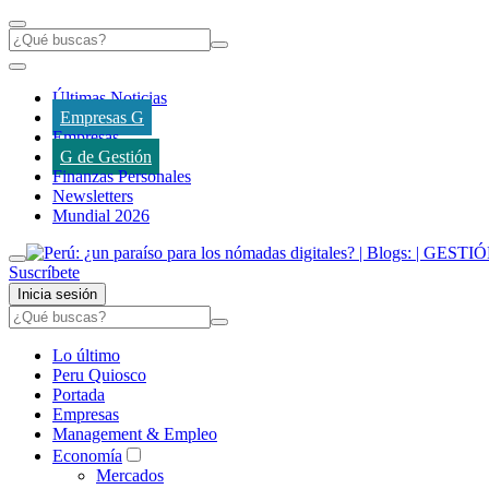
Últimas Noticias
Empresas G
Empresas
G de Gestión
Finanzas Personales
Newsletters
Mundial 2026
Suscríbete
Inicia sesión
Lo último
Peru Quiosco
Portada
Empresas
Management & Empleo
Economía
Mercados