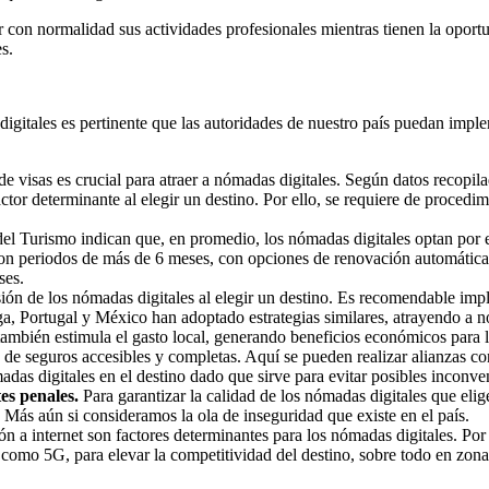
on normalidad sus actividades profesionales mientras tienen la oportunid
s.
igitales es pertinente que las autoridades de nuestro país puedan imple
de visas es crucial para atraer a nómadas digitales. Según datos recop
tor determinante al elegir un destino. Por ello, se requiere de procedim
el Turismo indican que, en promedio, los nómadas digitales optan por 
 con periodos de más de 6 meses, con opciones de renovación automática
ses.
isión de los nómadas digitales al elegir un destino. Es recomendable im
a, Portugal y México han adoptado estrategias similares, atrayendo a nó
 también estimula el gasto local, generando beneficios económicos para
 de seguros accesibles y completas. Aquí se pueden realizar alianzas co
das digitales en el destino dado que sirve para evitar posibles inconve
es penales.
Para garantizar la calidad de los nómadas digitales que elig
Más aún si consideramos la ola de inseguridad que existe en el país.
n a internet son factores determinantes para los nómadas digitales. Por e
como 5G, para elevar la competitividad del destino, sobre todo en zonas 