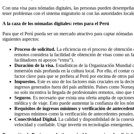
Con una visa para nómadas digitales, las personas pueden desempeñar c
tener problemas con el sistema migratorio ni con las autoridades locale
A la caza de los nómadas digitales: retos para el Perú
Para que el Perú pueda ser un mercado atractivo para captar nómadas d
siguientes aspectos:
Proceso de solicitud.
La eficiencia en el proceso de obtención 
remotos considera la facilidad de obtención de visas como un fac
facilitadores ni apoyos “extra”).
Duración de la visa.
Estadísticas de la Organización Mundial d
inmersión más profunda en la cultura local. Por ello, el contar
factor clave para que se prefiera al Perú por encima de otros paí
Impuestos.
Este es uno de los factores más cruciales en la dec
ingresos generados fuera del país anfitrión. Países como Norueg
no solo incentiva la llegada de profesionales remotos, sino que
Seguros
. Es necesario que exista una oferta amplia de opciones
médica y de viaje. Esto puede aumentar la confianza de los nóma
Requisitos de ingresos mínimos y verificación de antecedent
ingresos mínimos como la verificación de antecedentes penales. 
Conectividad Digital.
La calidad y disponibilidad de la conexió
velocidad y confiable. Urge invertir en tecnologías emergentes, 