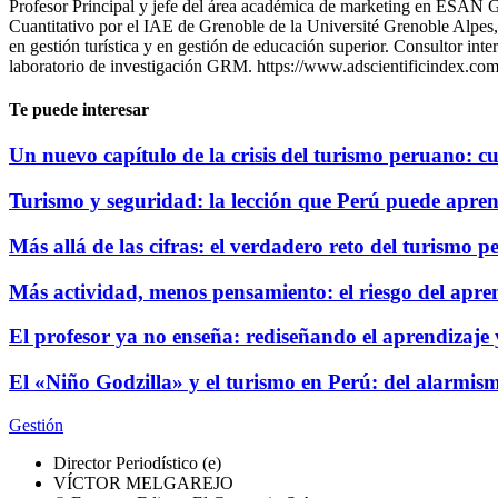
Profesor Principal y jefe del área académica de marketing en ESAN G
Cuantitativo por el IAE de Grenoble de la Université Grenoble Alp
en gestión turística y en gestión de educación superior. Consultor in
laboratorio de investigación GRM. https://www.adscientificindex.com
Te puede interesar
Un nuevo capítulo de la crisis del turismo peruano: cu
Turismo y seguridad: la lección que Perú puede apre
Más allá de las cifras: el verdadero reto del turismo 
Más actividad, menos pensamiento: el riesgo del aprend
El profesor ya no enseña: rediseñando el aprendizaje y
El «Niño Godzilla» y el turismo en Perú: del alarmism
Gestión
Director Periodístico (e)
VÍCTOR MELGAREJO