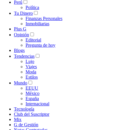
Perú
Política
Tu Dinero
Finanzas Personales
Inmobiliarias
Plus G
Opinión
Editorial
Pregunta de hoy
Blogs
Tendencias
Lujo
Viajes
Moda
Estilos
Mundo
EEUU
México
España
Internacional
Tecnología
Club del Suscriptor
Mix
G de Gestión
Notas Contratadas