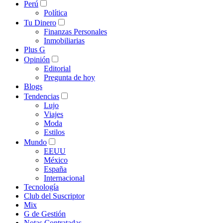
Perú
Política
Tu Dinero
Finanzas Personales
Inmobiliarias
Plus G
Opinión
Editorial
Pregunta de hoy
Blogs
Tendencias
Lujo
Viajes
Moda
Estilos
Mundo
EEUU
México
España
Internacional
Tecnología
Club del Suscriptor
Mix
G de Gestión
Notas Contratadas