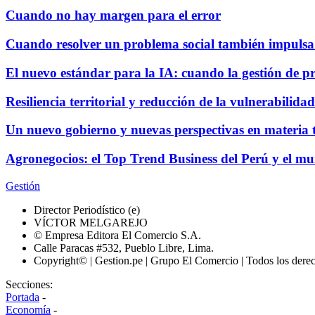
Cuando no hay margen para el error
Cuando resolver un problema social también impulsa 
El nuevo estándar para la IA: cuando la gestión de p
Resiliencia territorial y reducción de la vulnerabili
Un nuevo gobierno y nuevas perspectivas en materia t
Agronegocios: el Top Trend Business del Perú y el m
Gestión
Director Periodístico (e)
VÍCTOR MELGAREJO
© Empresa Editora El Comercio S.A.
Calle Paracas #532, Pueblo Libre, Lima.
Copyright© | Gestion.pe | Grupo El Comercio | Todos los dere
Secciones:
Portada
-
Economía
-