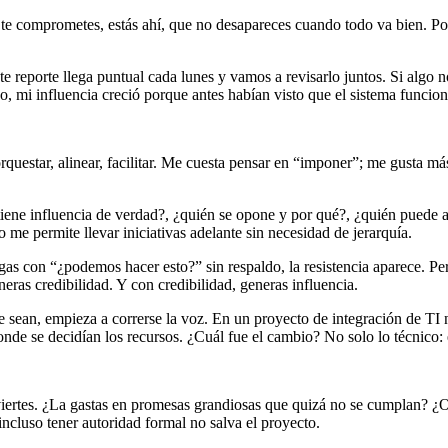
o te comprometes, estás ahí, que no desapareces cuando todo va bien. P
e reporte llega puntual cada lunes y vamos a revisarlo juntos. Si algo 
o, mi influencia creció porque antes habían visto que el sistema funcio
 orquestar, alinear, facilitar. Me cuesta pensar en “imponer”; me gusta
iene influencia de verdad?, ¿quién se opone y por qué?, ¿quién puede a
 me permite llevar iniciativas adelante sin necesidad de jerarquía.
egas con “¿podemos hacer esto?” sin respaldo, la resistencia aparece. P
neras credibilidad. Y con credibilidad, generas influencia.
an, empieza a correrse la voz. En un proyecto de integración de TI no t
onde se decidían los recursos. ¿Cuál fue el cambio? No solo lo técnico
inviertes. ¿La gastas en promesas grandiosas que quizá no se cumplan? ¿
incluso tener autoridad formal no salva el proyecto.