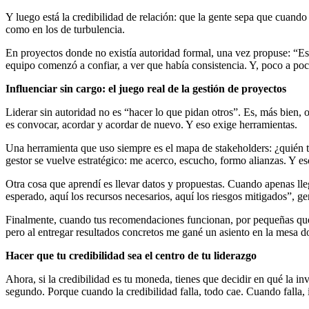
Y luego está la credibilidad de relación: que la gente sepa que cuand
como en los de turbulencia.
En proyectos donde no existía autoridad formal, una vez propuse: “Est
equipo comenzó a confiar, a ver que había consistencia. Y, poco a poc
Influenciar sin cargo: el juego real de la gestión de proyectos
Liderar sin autoridad no es “hacer lo que pidan otros”. Es, más bien,
es convocar, acordar y acordar de nuevo. Y eso exige herramientas.
Una herramienta que uso siempre es el mapa de stakeholders: ¿quién t
gestor se vuelve estratégico: me acerco, escucho, formo alianzas. Y eso
Otra cosa que aprendí es llevar datos y propuestas. Cuando apenas ll
esperado, aquí los recursos necesarios, aquí los riesgos mitigados”, ge
Finalmente, cuando tus recomendaciones funcionan, por pequeñas que se
pero al entregar resultados concretos me gané un asiento en la mesa d
Hacer que tu credibilidad sea el centro de tu liderazgo
Ahora, si la credibilidad es tu moneda, tienes que decidir en qué la 
segundo. Porque cuando la credibilidad falla, todo cae. Cuando falla, 