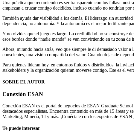
Una práctica que recomiendo es ser transparente con tus fallas: mostr
empiezan a cruzar contigo decididos, incluso cuando no tendrían por 
También ayuda dar visibilidad a los demás. El liderazgo sin autoridad 
dependencia, no autonomía. Y la autonomía es el mejor fertilizante par
Y no olvides que el juego es largo. La credibilidad no se construye de
esos bordes donde “nadie manda” se van convirtiendo en tu zona de in
Ahora, mirando hacia atrás, veo que siempre le di demasiado valor a l
conscientes, una visión compartida del valor. Cuando dejas de depender
Para quienes lideran hoy, en entornos fluidos y distribuidos, la invitac
stakeholders y la organización quieran moverse contigo. Ese es el verd
SOBRE EL AUTOR
Conexión ESAN
Conexión ESAN es el portal de negocios de ESAN Graduate School of B
destacados especialistas. Encuentra contenido en más de 15 áreas y 
Marketing, Minería, TI y más. ¡Conéctate con los expertos de ESAN
Te puede interesar