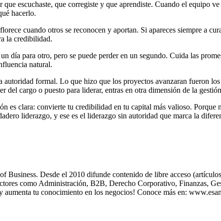
ar que escuchaste, que corregiste y que aprendiste. Cuando el equipo v
qué hacerlo.
florece cuando otros se reconocen y aportan. Si apareces siempre a cura
a la credibilidad.
 un día para otro, pero se puede perder en un segundo. Cuida las promesas
fluencia natural.
a autoridad formal. Lo que hizo que los proyectos avanzaran fueron los 
 del cargo o puesto para liderar, entras en otra dimensión de la gestión
ión es clara: convierte tu credibilidad en tu capital más valioso. Porque 
adero liderazgo, y ese es el liderazgo sin autoridad que marca la difere
usiness. Desde el 2010 difunde contenido de libre acceso (artículos, 
sectores como Administración, B2B, Derecho Corporativo, Finanzas, Gest
 y aumenta tu conocimiento en los negocios! Conoce más en: www.esa