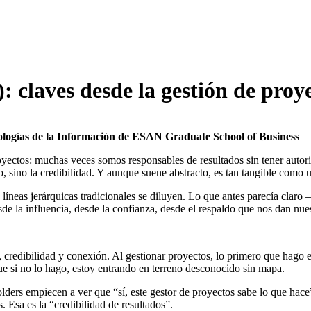
: claves desde la gestión de proy
ologías de la Información de ESAN Graduate School of Business
ectos: muchas veces somos responsables de resultados sin tener autori
, sino la credibilidad. Y aunque suene abstracto, es tan tangible como u
s líneas jerárquicas tradicionales se diluyen. Lo que antes parecía cl
e la influencia, desde la confianza, desde el respaldo que nos dan nues
ad, credibilidad y conexión. Al gestionar proyectos, lo primero que hago e
ue si no lo hago, estoy entrando en terreno desconocido sin mapa.
olders empiecen a ver que “sí, este gestor de proyectos sabe lo que hac
 Esa es la “credibilidad de resultados”.