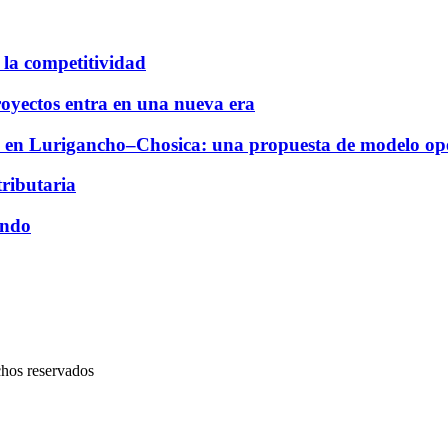
la competitividad
royectos entra en una nueva era
dad en Lurigancho–Chosica: una propuesta de modelo oper
ributaria
undo
chos reservados