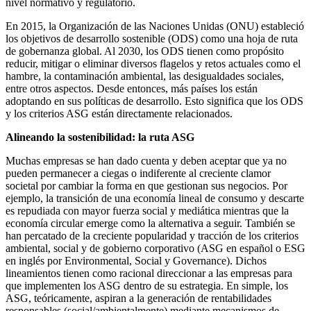
nivel normativo y regulatorio.
En 2015, la Organización de las Naciones Unidas (ONU) estableció
los objetivos de desarrollo sostenible (ODS) como una hoja de ruta
de gobernanza global. Al 2030, los ODS tienen como propósito
reducir, mitigar o eliminar diversos flagelos y retos actuales como el
hambre, la contaminación ambiental, las desigualdades sociales,
entre otros aspectos. Desde entonces, más países los están
adoptando en sus políticas de desarrollo. Esto significa que los ODS
y los criterios ASG están directamente relacionados.
Alineando la sostenibilidad: la ruta ASG
Muchas empresas se han dado cuenta y deben aceptar que ya no
pueden permanecer a ciegas o indiferente al creciente clamor
societal por cambiar la forma en que gestionan sus negocios. Por
ejemplo, la transición de una economía lineal de consumo y descarte
es repudiada con mayor fuerza social y mediática mientras que la
economía circular emerge como la alternativa a seguir. También se
han percatado de la creciente popularidad y tracción de los criterios
ambiental, social y de gobierno corporativo (ASG en español o ESG
en inglés por Environmental, Social y Governance). Dichos
lineamientos tienen como racional direccionar a las empresas para
que implementen los ASG dentro de su estrategia. En simple, los
ASG, teóricamente, aspiran a la generación de rentabilidades
responsables (social/ambientalmente) mediante mecanismos de