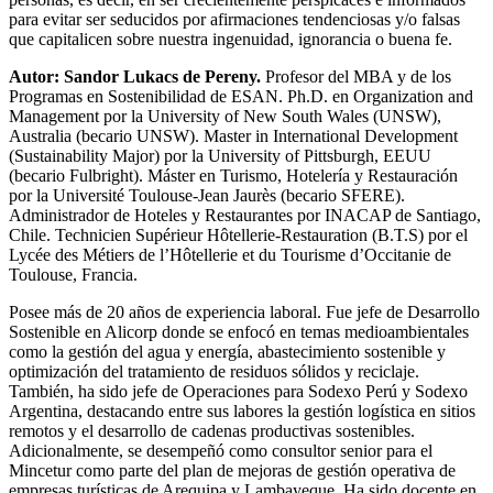
para evitar ser seducidos por afirmaciones tendenciosas y/o falsas
que capitalicen sobre nuestra ingenuidad, ignorancia o buena fe.
Autor: Sandor Lukacs de Pereny.
Profesor del MBA y de los
Programas en Sostenibilidad de ESAN. Ph.D. en Organization and
Management por la University of New South Wales (UNSW),
Australia (becario UNSW). Master in International Development
(Sustainability Major) por la University of Pittsburgh, EEUU
(becario Fulbright). Máster en Turismo, Hotelería y Restauración
por la Université Toulouse-Jean Jaurès (becario SFERE).
Administrador de Hoteles y Restaurantes por INACAP de Santiago,
Chile. Technicien Supérieur Hôtellerie-Restauration (B.T.S) por el
Lycée des Métiers de l’Hôtellerie et du Tourisme d’Occitanie de
Toulouse, Francia.
Posee más de 20 años de experiencia laboral. Fue jefe de Desarrollo
Sostenible en Alicorp donde se enfocó en temas medioambientales
como la gestión del agua y energía, abastecimiento sostenible y
optimización del tratamiento de residuos sólidos y reciclaje.
También, ha sido jefe de Operaciones para Sodexo Perú y Sodexo
Argentina, destacando entre sus labores la gestión logística en sitios
remotos y el desarrollo de cadenas productivas sostenibles.
Adicionalmente, se desempeñó como consultor senior para el
Mincetur como parte del plan de mejoras de gestión operativa de
empresas turísticas de Arequipa y Lambayeque. Ha sido docente en