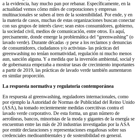
a la evidencia, hay mucho pan por rebanar. Específicamente, en la
actualidad vemos cómo miles de corporaciones y empresas
multinacionales se suben al tren de la sostenibilidad. Por ende, y en
la materia de casos, muchas de estas organizaciones buscan conectar
con sus grupos de interés clave; sean estos consumidores, gobierno,
la sociedad civil, medios de comunicación, entre otros. Es aquí,
precisamente, donde emerge la problemática del “greenwashing” (o
lavado verde). Durante décadas -y pese a los reclamos y denuncias
de consumidores, ciudadanos y/o activistas- las prácticas del
greenwashing no tenían normatividad, regulación ni mucho menos
aun, sanción alguna. Y a medida que la inversión ambiental, social y
de gobernanza empezaba a mostrar tasas de crecimiento importantes
a partir de 2019, las prácticas de lavado verde también aumentaron
en similar proporción.
La respuesta normativa y regulatoria contemporánea
En respuesta al greenwashing, reguladores internacionales, como
por ejemplo la Autoridad de Normas de Publicidad del Reino Unido
(ASA), ha tomado recientemente medidas coercitivas contra el
lavado verde corporativo. De esta forma, un gran número de
aerolíneas, bancos, minoristas de la moda y gigantes de la energía se
encuentran entre las más de 20 industrias investigadas por la ASA
por emitir declaraciones y representaciones engañosas sobre sus
credenciales medioambientales y de sostenibilidad en general.