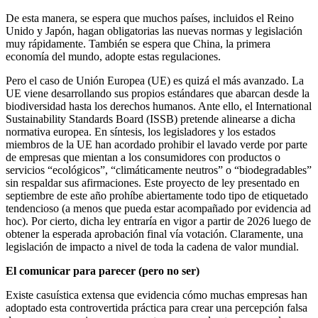
De esta manera, se espera que muchos países, incluidos el Reino
Unido y Japón, hagan obligatorias las nuevas normas y legislación
muy rápidamente. También se espera que China, la primera
economía del mundo, adopte estas regulaciones.
Pero el caso de Unión Europea (UE) es quizá el más avanzado. La
UE viene desarrollando sus propios estándares que abarcan desde la
biodiversidad hasta los derechos humanos. Ante ello, el International
Sustainability Standards Board (ISSB) pretende alinearse a dicha
normativa europea. En síntesis, los legisladores y los estados
miembros de la UE han acordado prohibir el lavado verde por parte
de empresas que mientan a los consumidores con productos o
servicios “ecológicos”, “climáticamente neutros” o “biodegradables”
sin respaldar sus afirmaciones. Este proyecto de ley presentado en
septiembre de este año prohíbe abiertamente todo tipo de etiquetado
tendencioso (a menos que pueda estar acompañado por evidencia ad
hoc). Por cierto, dicha ley entraría en vigor a partir de 2026 luego de
obtener la esperada aprobación final vía votación. Claramente, una
legislación de impacto a nivel de toda la cadena de valor mundial.
El comunicar para parecer (pero no ser)
Existe casuística extensa que evidencia cómo muchas empresas han
adoptado esta controvertida práctica para crear una percepción falsa