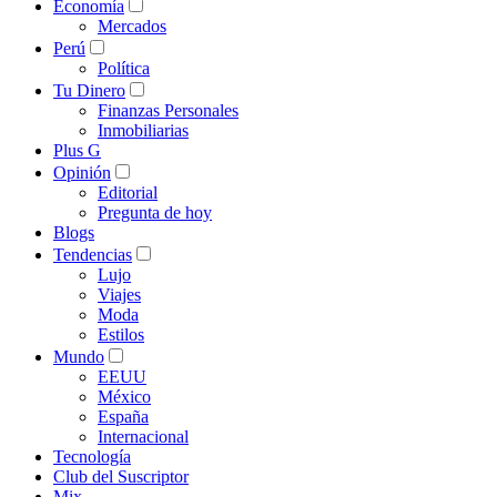
Economía
Mercados
Perú
Política
Tu Dinero
Finanzas Personales
Inmobiliarias
Plus G
Opinión
Editorial
Pregunta de hoy
Blogs
Tendencias
Lujo
Viajes
Moda
Estilos
Mundo
EEUU
México
España
Internacional
Tecnología
Club del Suscriptor
Mix