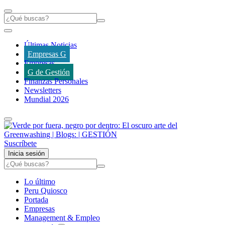
Últimas Noticias
Empresas G
Empresas
G de Gestión
Finanzas Personales
Newsletters
Mundial 2026
Suscríbete
Inicia sesión
Lo último
Peru Quiosco
Portada
Empresas
Management & Empleo