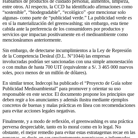
Hablamos de productos de cuidado personal, alimentos, limpieza,
entre otros. Al respecto, la CCD ha identificado afirmaciones como
“sostenible”, “biodegradable”, “ecológico” -por mencionar solo
algunas- como parte de “publicidad verde.” La publicidad verde es
en sí la materialización del greenwashing; sin embargo, esta tiene
cabida ante la preferencia de los consumidores por productos y
servicios que impactan positivamente en el medioambiente como
mencionáramos anteriormente.
Sin embargo, de detectarse incumplimientos a la Ley de Represión
de la Competencia Desleal (D.L. N°1044) las empresas
involucradas podrían ser sancionadas con una simple amonestación
o con multas de hasta 700 UIT (equivalente a S/. 3 465 000 nuevos
soles, poco menos de un millón de dólares).
En similar tenor, Indecopi ha publicado el “Proyecto de Guía sobre
Publicidad Medioambiental” para promover y orientar su uso
responsable en este sector. El documento propone los principios que
deben regir a los anunciantes y además ilustra mediante ejemplos
concretos de buenas y malas prácticas en línea con recomendaciones
para evitar acciones legales negativas.
Finalmente, y a modo de reflexión, el greenwashing es una práctica
perversa despreciable, tanto en lo moral como en lo legal. No
obstante, el mejor remedio para evitar estas estratagemas recae en las
personas, es decir, en ser crecientemente perspicaces e informados