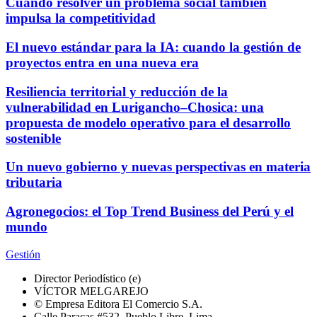
Cuando resolver un problema social también
impulsa la competitividad
El nuevo estándar para la IA: cuando la gestión de
proyectos entra en una nueva era
Resiliencia territorial y reducción de la
vulnerabilidad en Lurigancho–Chosica: una
propuesta de modelo operativo para el desarrollo
sostenible
Un nuevo gobierno y nuevas perspectivas en materia
tributaria
Agronegocios: el Top Trend Business del Perú y el
mundo
Gestión
Director Periodístico (e)
VÍCTOR MELGAREJO
© Empresa Editora El Comercio S.A.
Calle Paracas #532, Pueblo Libre, Lima.