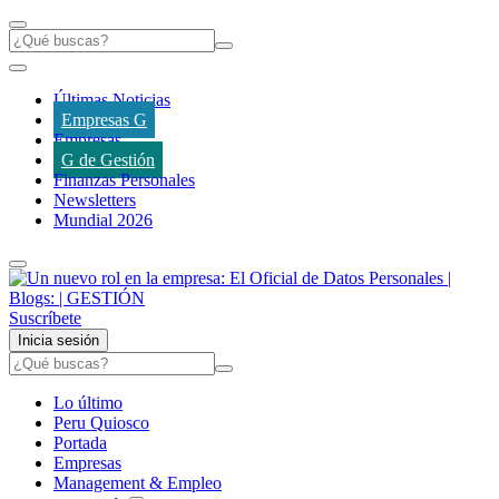
Últimas Noticias
Empresas G
Empresas
G de Gestión
Finanzas Personales
Newsletters
Mundial 2026
Suscríbete
Inicia sesión
Lo último
Peru Quiosco
Portada
Empresas
Management & Empleo