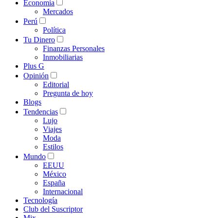
Economía
Mercados
Perú
Política
Tu Dinero
Finanzas Personales
Inmobiliarias
Plus G
Opinión
Editorial
Pregunta de hoy
Blogs
Tendencias
Lujo
Viajes
Moda
Estilos
Mundo
EEUU
México
España
Internacional
Tecnología
Club del Suscriptor
Mix