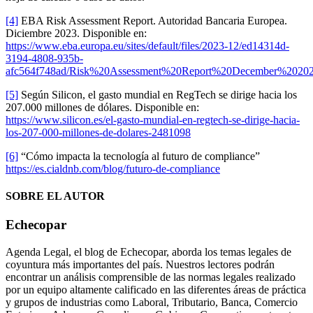
[4]
EBA Risk Assessment Report. Autoridad Bancaria Europea.
Diciembre 2023. Disponible en:
https://www.eba.europa.eu/sites/default/files/2023-12/ed14314d-
3194-4808-935b-
afc564f748ad/Risk%20Assessment%20Report%20December%20202
[5]
Según Silicon, el gasto mundial en RegTech se dirige hacia los
207.000 millones de dólares. Disponible en:
https://www.silicon.es/el-gasto-mundial-en-regtech-se-dirige-hacia-
los-207-000-millones-de-dolares-2481098
[6]
“Cómo impacta la tecnología al futuro de compliance”
https://es.cialdnb.com/blog/futuro-de-compliance
SOBRE EL AUTOR
Echecopar
Agenda Legal, el blog de Echecopar, aborda los temas legales de
coyuntura más importantes del país. Nuestros lectores podrán
encontrar un análisis comprensible de las normas legales realizado
por un equipo altamente calificado en las diferentes áreas de práctica
y grupos de industrias como Laboral, Tributario, Banca, Comercio