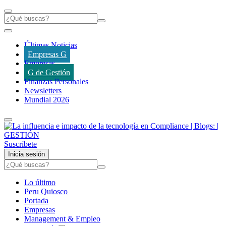
Últimas Noticias
Empresas G
Empresas
G de Gestión
Finanzas Personales
Newsletters
Mundial 2026
Suscríbete
Inicia sesión
Lo último
Peru Quiosco
Portada
Empresas
Management & Empleo