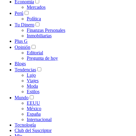
Economía
Mercados
Perú
Política
Tu Dinero
Finanzas Personales
Inmobiliarias
Plus G
Opinión
Editorial
Pregunta de hoy
Blogs
Tendencias
Lujo
Viajes
Moda
Estilos
Mundo
EEUU
México
España
Internacional
Tecnología
Club del Suscriptor
Mix