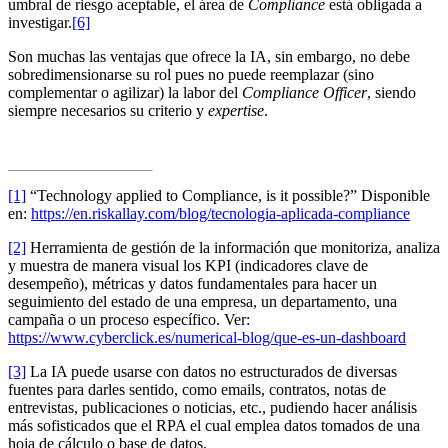
umbral de riesgo aceptable, el área de
Compliance
está obligada a
investigar.
[6]
Son muchas las ventajas que ofrece la IA, sin embargo, no debe
sobredimensionarse su rol pues no puede reemplazar (sino
complementar o agilizar) la labor del
Compliance Officer
, siendo
siempre necesarios su criterio y
expertise
.
[1]
“Technology applied to Compliance, is it possible?” Disponible
en:
https://en.riskallay.com/blog/tecnologia-aplicada-compliance
[2]
Herramienta de gestión de la información que monitoriza, analiza
y muestra de manera visual los KPI (indicadores clave de
desempeño), métricas y datos fundamentales para hacer un
seguimiento del estado de una empresa, un departamento, una
campaña o un proceso específico. Ver:
https://www.cyberclick.es/numerical-blog/que-es-un-dashboard
[3]
La IA puede usarse con datos no estructurados de diversas
fuentes para darles sentido, como emails, contratos, notas de
entrevistas, publicaciones o noticias, etc., pudiendo hacer análisis
más sofisticados que el RPA el cual emplea datos tomados de una
hoja de cálculo o base de datos.