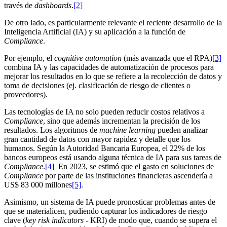
través de
dashboards
.
[2]
De otro lado, es particularmente relevante el reciente desarrollo de la
Inteligencia Artificial (IA) y su aplicación a la función de
Compliance
.
Por ejemplo, el
cognitive automation
(más avanzada que el RPA)
[3]
combina IA y las capacidades de automatización de procesos para
mejorar los resultados en lo que se refiere a la recolección de datos y
toma de decisiones (ej. clasificación de riesgo de clientes o
proveedores).
Las tecnologías de IA no solo pueden reducir costos relativos a
Compliance
, sino que además incrementan la precisión de los
resultados. Los algoritmos de
machine learning
pueden analizar
gran cantidad de datos con mayor rapidez y detalle que los
humanos. Según la Autoridad Bancaria Europea, el 22% de los
bancos europeos está usando alguna técnica de IA para sus tareas de
Compliance
.
[4]
En 2023, se estimó que el gasto en soluciones de
Compliance
por parte de las instituciones financieras ascendería a
US$ 83 000 millones
[5]
.
Asimismo, un sistema de IA puede pronosticar problemas antes de
que se materialicen, pudiendo capturar los indicadores de riesgo
clave (
key risk indicators -
KRI) de modo que, cuando se supera el