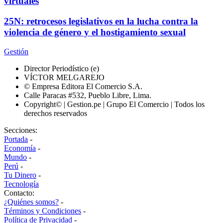
virtuales
25N: retrocesos legislativos en la lucha contra la
violencia de género y el hostigamiento sexual
Gestión
Director Periodístico (e)
VÍCTOR MELGAREJO
© Empresa Editora El Comercio S.A.
Calle Paracas #532, Pueblo Libre, Lima.
Copyright© | Gestion.pe | Grupo El Comercio | Todos los
derechos reservados
Secciones:
Portada
-
Economía
-
Mundo
-
Perú
-
Tu Dinero
-
Tecnología
Contacto:
¿Quiénes somos?
-
Términos y Condiciones
-
Política de Privacidad
-