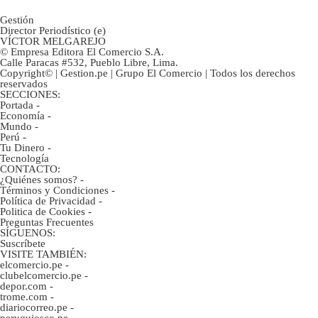
Gestión
Director Periodístico (e)
VÍCTOR MELGAREJO
© Empresa Editora El Comercio S.A.
Calle Paracas #532, Pueblo Libre, Lima.
Copyright© | Gestion.pe | Grupo El Comercio | Todos los derechos
reservados
SECCIONES:
Portada
-
Economía
-
Mundo
-
Perú
-
Tu Dinero
-
Tecnología
CONTACTO:
¿Quiénes somos?
-
Términos y Condiciones
-
Política de Privacidad
-
Politica de Cookies
-
Preguntas Frecuentes
SÍGUENOS:
Suscríbete
VISITE TAMBIÉN:
elcomercio.pe
-
clubelcomercio.pe
-
depor.com
-
trome.com
-
diariocorreo.pe
-