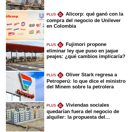
marcan urgentes?
Alicorp: qué ganó con la
PLUS
G
compra del negocio de Unilever
en Colombia
Fujimori propone
PLUS
G
eliminar ley que puso en jaque
peajes: ¿qué cambios implicaría?
Oliver Stark regresa a
PLUS
G
Petroperú: lo que dice el ministro
del Minem sobre la petrolera
Viviendas sociales
PLUS
G
quedarían fuera del negocio de
alquiler: la propuesta del
gobierno