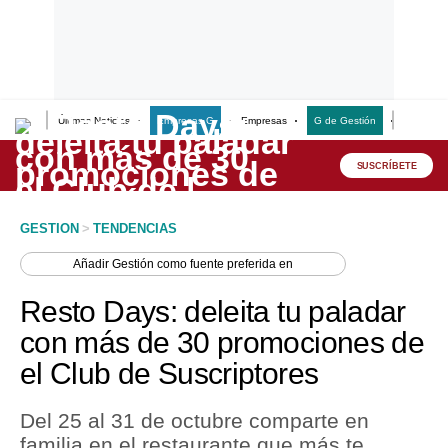
Últimas Noticias
Empresas G
Empresas
G de Gestión
Finanzas
Lo último
Peru Quiosco
SUSCRÍBETE
Portada
GESTION
>
TENDENCIAS
Empresas
Añadir
Gestión
como fuente preferida en
Management & Empleo
Resto Days: deleita tu paladar
Economía
con más de 30 promociones de
el Club de Suscriptores
Mercados
Perú
Del 25 al 31 de octubre comparte en
familia en el restaurante que más te
Política