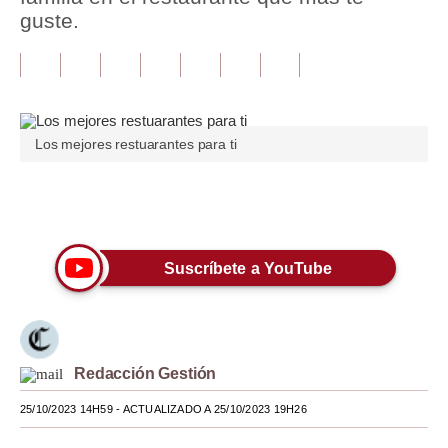
guste.
Tu Dinero
Finanzas Personales
Inmobiliarias
Los mejores restuarantes para ti
Plus G
Opinión
Únete a nuestro canal
Editorial
Suscríbete a YouTube
Pregunta de hoy
Blogs
Tendencias
Redacción Gestión
Lujo
25/10/2023 14H59
- ACTUALIZADO A 25/10/2023 19H26
Viajes