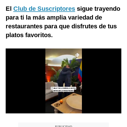
El
Club de Suscriptores
sigue trayendo
Moda
para ti la más amplia variedad de
Estilos
restaurantes para que disfrutes de tus
Mundo
platos favoritos.
EEUU
México
España
Internacional
Tecnología
Club del Suscriptor
Mix
G de Gestión