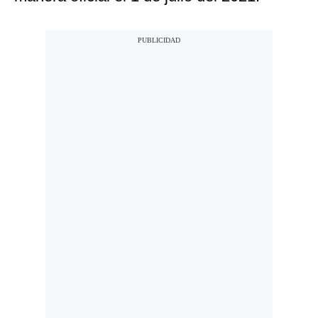
Notas Contratadas
Podcast
Gestión TV
Videos
Fotogalerías
gestion.pe
¿quiénes
Somos?
Términos
Y
Condiciones
Política
De
Privacidad