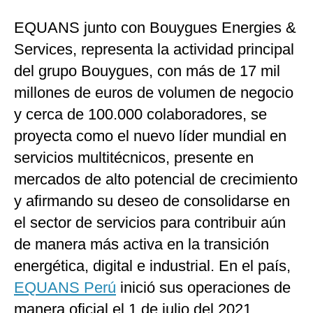
Moda
EQUANS junto con Bouygues Energies &
Services, representa la actividad principal
Estilos
del grupo Bouygues, con más de 17 mil
Mundo
millones de euros de volumen de negocio
EEUU
y cerca de 100.000 colaboradores, se
México
proyecta como el nuevo líder mundial en
servicios multitécnicos, presente en
España
mercados de alto potencial de crecimiento
Internacional
y afirmando su deseo de consolidarse en
Tecnología
el sector de servicios para contribuir aún
de manera más activa en la transición
Club del Suscriptor
energética, digital e industrial. En el país,
Mix
EQUANS Perú
inició sus operaciones de
G de Gestión
manera oficial el 1 de julio del 2021.