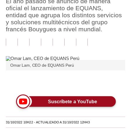
El año pasado se anunció de manera
oficial el lanzamiento de EQUANS,
Tu Dinero
entidad que agrupa los distintos servicios
y soluciones multitécnicos del grupo
Finanzas Personales
francés Bouygues a nivel mundial.
Inmobiliarias
Plus G
Opinión
Omar Lam, CEO de EQUANS Perú
Editorial
Pregunta de hoy
Únete a nuestro canal
Blogs
Suscríbete a YouTube
Tendencias
Lujo
31/10/2022 10H22
- ACTUALIZADO A 31/10/2022 12H43
Viajes