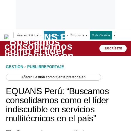
Últimas Noticias
Empresas G
Empresas
G de Gestión
Finanzas
Lo último
Peru Quiosco
SUSCRÍBETE
Portada
GESTION
>
PUBLIRREPORTAJE
Empresas
Añadir
Gestión
como fuente preferida en
Management & Empleo
EQUANS Perú: “Buscamos
Economía
consolidarnos como el líder
indiscutible en servicios
Mercados
multitécnicos en el país”
Perú
Política