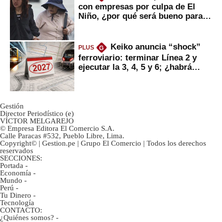
con empresas por culpa de El
Niño, ¿por qué será bueno para
ahorristas?
Keiko anuncia “shock”
PLUS
G
ferroviario: terminar Línea 2 y
ejecutar la 3, 4, 5 y 6; ¿habrá
avances?
Gestión
Director Periodístico (e)
VÍCTOR MELGAREJO
© Empresa Editora El Comercio S.A.
Calle Paracas #532, Pueblo Libre, Lima.
Copyright© | Gestion.pe | Grupo El Comercio | Todos los derechos
reservados
SECCIONES:
Portada
-
Economía
-
Mundo
-
Perú
-
Tu Dinero
-
Tecnología
CONTACTO:
¿Quiénes somos?
-