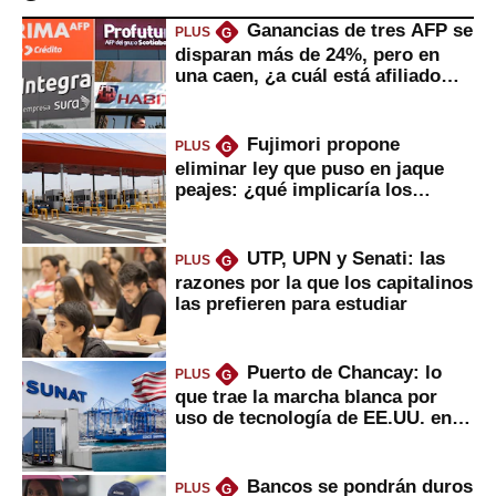
Ganancias de tres AFP se
PLUS
G
disparan más de 24%, pero en
una caen, ¿a cuál está afiliado
usted?
Fujimori propone
PLUS
G
eliminar ley que puso en jaque
peajes: ¿qué implicaría los
usuarios?
UTP, UPN y Senati: las
PLUS
G
razones por la que los capitalinos
las prefieren para estudiar
Puerto de Chancay: lo
PLUS
G
que trae la marcha blanca por
uso de tecnología de EE.UU. en
mercancías
Bancos se pondrán duros
PLUS
G