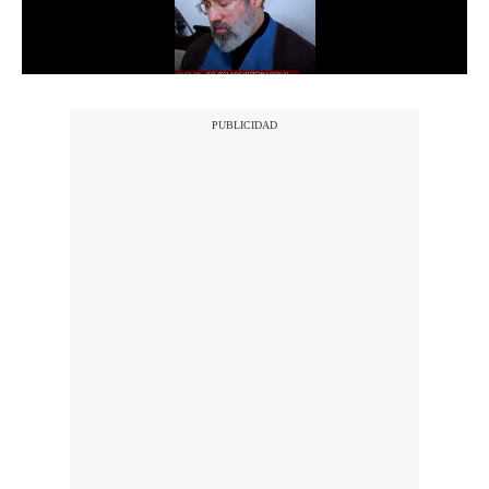
Notas Contratadas
Podcast
Gestión TV
Videos
Fotogalerías
gestion.pe
¿quiénes
Somos?
Términos
Y
Condiciones
Política
De
Privacidad