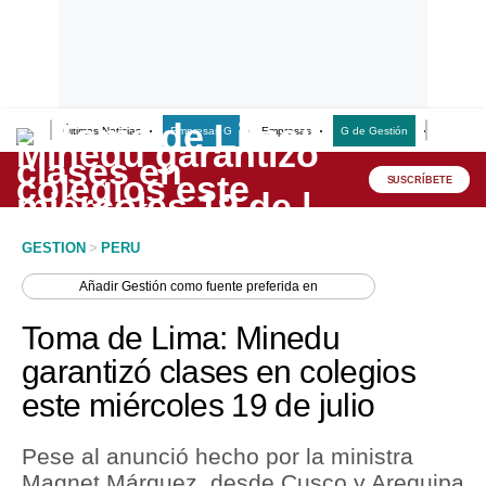
Últimas Noticias
Empresas G
Empresas
G de Gestión
Finanzas
Lo último
Peru Quiosco
SUSCRÍBETE
Portada
GESTION
>
PERU
Empresas
Añadir
Gestión
como fuente preferida en
Management & Empleo
Toma de Lima: Minedu
Economía
garantizó clases en colegios
este miércoles 19 de julio
Mercados
Perú
Pese al anunció hecho por la ministra
Magnet Márquez, desde Cusco y Arequipa
Política