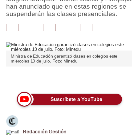
han anunciado que en estas regiones se
Tu Dinero
suspenderán las clases presenciales.
Finanzas Personales
Inmobiliarias
Plus G
Ministra de Educación garantizó clases en colegios este
Opinión
miércoles 19 de julio. Foto: Minedu
Editorial
Únete a nuestro canal
Pregunta de hoy
Blogs
Suscríbete a YouTube
Tendencias
Lujo
Redacción Gestión
Viajes