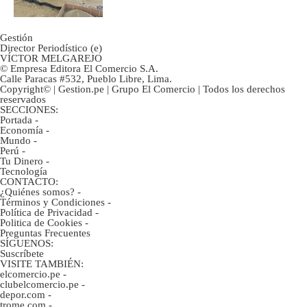
Gestión
Director Periodístico (e)
VÍCTOR MELGAREJO
© Empresa Editora El Comercio S.A.
Calle Paracas #532, Pueblo Libre, Lima.
Copyright© | Gestion.pe | Grupo El Comercio | Todos los derechos
reservados
SECCIONES:
Portada
-
Economía
-
Mundo
-
Perú
-
Tu Dinero
-
Tecnología
CONTACTO:
¿Quiénes somos?
-
Términos y Condiciones
-
Política de Privacidad
-
Politica de Cookies
-
Preguntas Frecuentes
SÍGUENOS:
Suscríbete
VISITE TAMBIÉN:
elcomercio.pe
-
clubelcomercio.pe
-
depor.com
-
trome.com
-