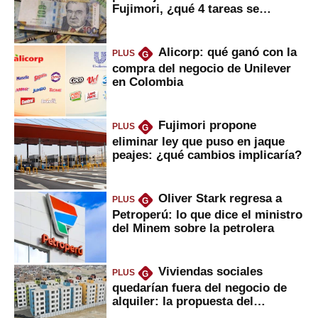
Fujimori, ¿qué 4 tareas se
marcan urgentes?
Alicorp: qué ganó con la
PLUS
G
compra del negocio de Unilever
en Colombia
Fujimori propone
PLUS
G
eliminar ley que puso en jaque
peajes: ¿qué cambios implicaría?
Oliver Stark regresa a
PLUS
G
Petroperú: lo que dice el ministro
del Minem sobre la petrolera
Viviendas sociales
PLUS
G
quedarían fuera del negocio de
alquiler: la propuesta del
gobierno