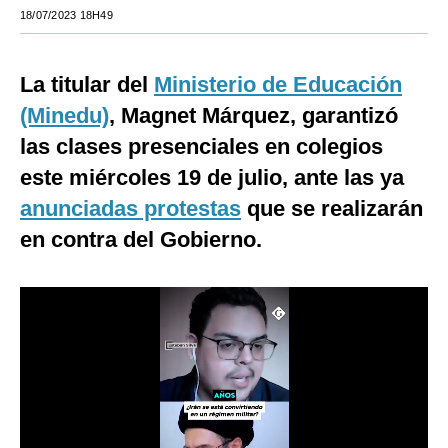
18/07/2023 18H49
Moda
Estilos
La titular del
Ministerio de Educación
Mundo
(Minedu)
, Magnet Márquez, garantizó
las clases presenciales en colegios
EEUU
este miércoles 19 de julio, ante las ya
México
anunciadas protestas
que se realizarán
España
en contra del Gobierno.
Internacional
Tecnología
Club del Suscriptor
Mix
G de Gestión