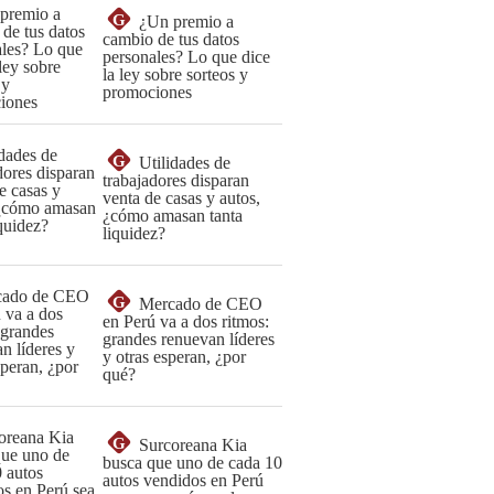
G
¿Un premio a
cambio de tus datos
personales? Lo que dice
la ley sobre sorteos y
promociones
G
Utilidades de
trabajadores disparan
venta de casas y autos,
¿cómo amasan tanta
liquidez?
G
Mercado de CEO
en Perú va a dos ritmos:
grandes renuevan líderes
y otras esperan, ¿por
qué?
G
Surcoreana Kia
busca que uno de cada 10
autos vendidos en Perú