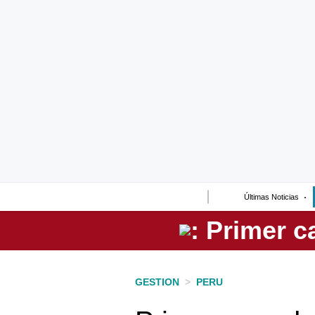
Lo último
Peru Quiosco
Portada
Empresas
Management & Empleo
Economía
Últimas Noticias
Mercados
Perú
Política
GESTION
>
PERU
Tu Dinero