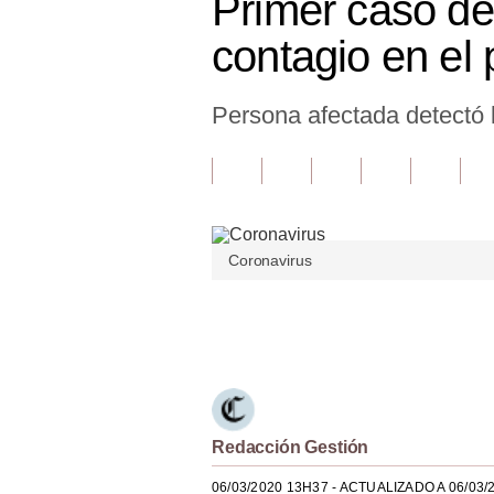
Primer caso de 
Finanzas Personales
contagio en el 
Inmobiliarias
Persona afectada detectó l
Plus G
Opinión
Editorial
Pregunta de hoy
Coronavirus
Blogs
Únete a nuestro canal
Tendencias
Lujo
Viajes
Redacción Gestión
Moda
06/03/2020 13H37
- ACTUALIZADO A 06/03/