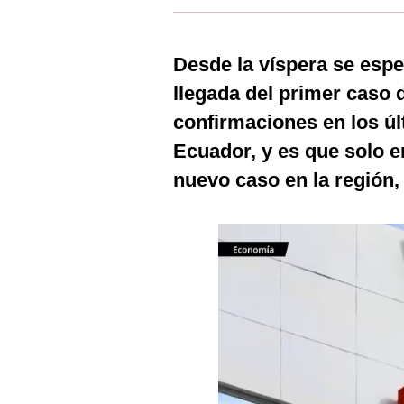
Estilos
Mundo
Desde la víspera se espe
llegada del primer caso d
EEUU
confirmaciones en los últ
México
Ecuador, y es que solo 
España
nuevo caso en la región, 
Internacional
Tecnología
Club del Suscriptor
Mix
G de Gestión
Notas Contratadas