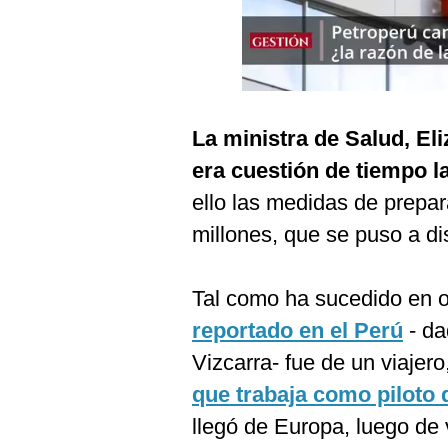
Podcast
Gestión TV
Videos
Fotogalerías
La ministra de Salud, E
era cuestión de tiempo la
ello las medidas de prepa
gestion.pe
millones, que se puso a di
¿quiénes
Somos?
Tal como ha sucedido en o
Términos
Y
reportado en el Perú
- da
Condiciones
Vizcarra- fue de un viajero
Política
De
que trabaja como piloto 
Privacidad
llegó de Europa, luego de
Politica