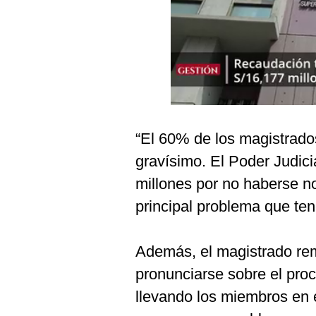
Podcast
Gestión TV
Videos
Fotogalerías
“El 60% de los magistrados
gestion.pe
gravísimo. El Poder Judici
¿quiénes
millones por no haberse n
Somos?
principal problema que te
Términos
Y
Condiciones
Además, el magistrado re
Política
pronunciarse sobre el pro
De
Privacidad
llevando los miembros en 
Politica