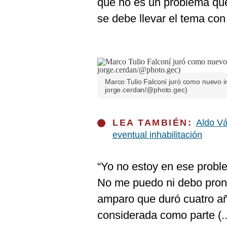
que no es un problema qu
De
Cookies
se debe llevar el tema con
Preguntas
Frecuentes
Marco Tulio Falconí juró como nuevo in
jorge.cerdan/@photo.gec)
LEA TAMBIÉN:
Aldo Vá
eventual inhabilitación
“Yo no estoy en ese proble
No me puedo ni debo pron
amparo que duró cuatro a
considerada como parte (..