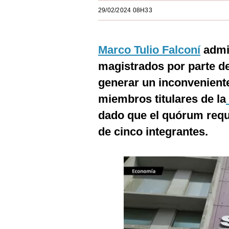
Estilos
29/02/2024 08H33
Mundo
Marco Tulio Falconí
admit
EEUU
magistrados por parte d
México
generar un inconvenient
España
miembros titulares de la
Internacional
dado que el quórum requ
de cinco integrantes.
Tecnología
Club del Suscriptor
Mix
G de Gestión
Notas Contratadas