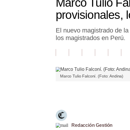
Marco Tulio Fa
Finanzas Personales
provisionales, 
Inmobiliarias
El nuevo magistrado de la 
Plus G
los magistrados en Perú.
Opinión
Editorial
Pregunta de hoy
Marco Tulio Falconí. (Foto: Andina)
Blogs
Tendencias
Únete a nuestro canal
Lujo
Viajes
Moda
Redacción Gestión