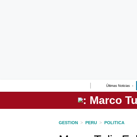
Lo último
Peru Quiosco
Portada
Empresas
Management & Empleo
Economía
Últimas Noticias
Mercados
Perú
Política
GESTION
>
PERU
>
POLITICA
Tu Dinero