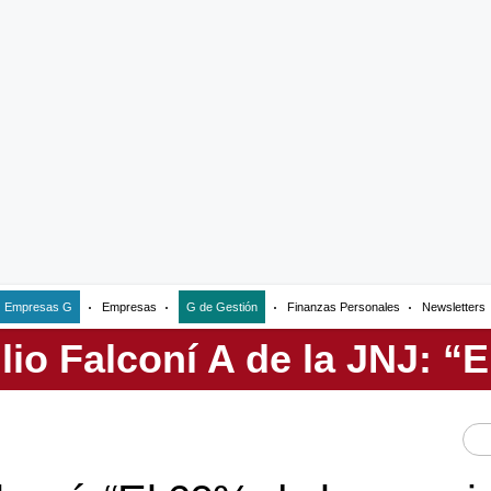
Empresas G
Empresas
G de Gestión
Finanzas Personales
Newsletters