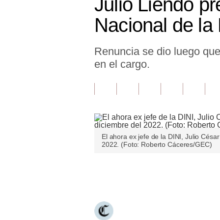
Julio Liendo pr
Finanzas Personales
Nacional de la
Inmobiliarias
Renuncia se dio luego que 
Plus G
en el cargo.
Opinión
Editorial
Pregunta de hoy
Blogs
El ahora ex jefe de la DINI, Julio Cés
2022. (Foto: Roberto Cáceres/GEC)
Tendencias
Lujo
Únete a nuestro canal
Viajes
Moda