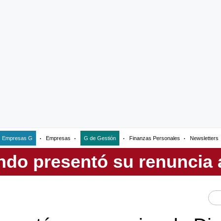
Empresas G
Empresas
G de Gestión
Finanzas Personales
Newsletters