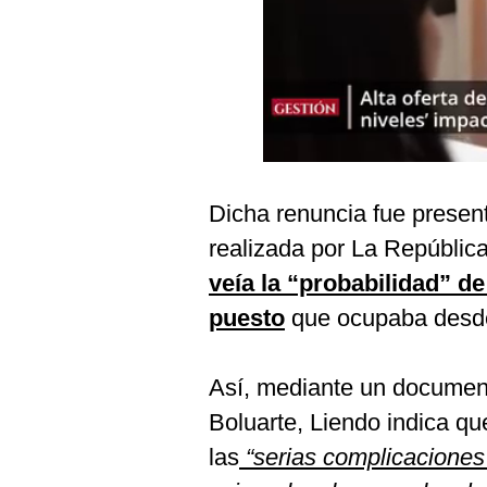
Podcast
Gestión TV
Videos
Fotogalerías
Dicha renuncia fue presen
gestion.pe
realizada por La Repúblic
¿quiénes
veía la “probabilidad” de
Somos?
puesto
que ocupaba desde
Términos
Y
Condiciones
Así, mediante un documento
Política
Boluarte, Liendo indica qu
De
Privacidad
las
“serias complicaciones 
Politica