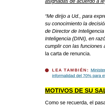
asignadas de acuerdo a le
De
Cookies
Preguntas
“Me dirijo a Ud., para expr
Frecuentes
su conocimiento la decisió
de Director de Inteligenci
Inteligencia (DINI), en ra
cumplir con las funciones
la carta de renuncia.
LEA TAMBIÉN:
Ministe
informalidad del 70% para e
MOTIVOS DE SU SA
Como se recuerda, el pas