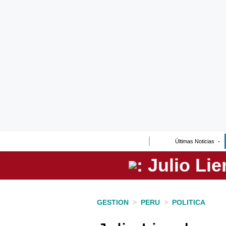
Lo último
Peru Quiosco
Portada
Empresas
Management & Empleo
Economía
Últimas Noticias
Mercados
Perú
Política
GESTION
>
PERU
>
POLITICA
Tu Dinero