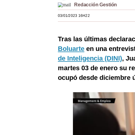
Redacción Gestión
Estilos
03/01/2023 16H22
Mundo
EEUU
Tras las últimas declara
México
Boluarte
en una entrevist
España
de Inteligencia (DINI)
, Ju
Internacional
martes 03 de enero su re
ocupó desde diciembre ú
Tecnología
Club del Suscriptor
Mix
G de Gestión
Notas Contratadas