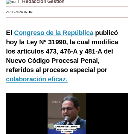
Redacción Gestión
Moda
21/03/2024 07H41
Estilos
El
Congreso de la República
publicó
Mundo
hoy la Ley Nº 31990, la cual modifica
EEUU
los artículos 473, 476-A y 481-A del
México
Nuevo Código Procesal Penal,
referidos al proceso especial por
España
colaboración eficaz.
Internacional
Tecnología
Club del Suscriptor
Mix
G de Gestión