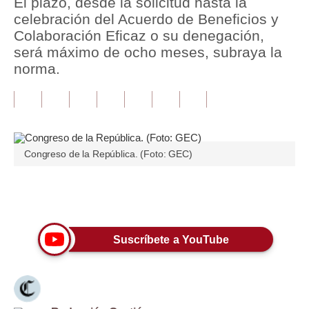
El plazo, desde la solicitud hasta la
celebración del Acuerdo de Beneficios y
Tu Dinero
Colaboración Eficaz o su denegación,
será máximo de ocho meses, subraya la
Finanzas Personales
norma.
Inmobiliarias
Plus G
Opinión
Congreso de la República. (Foto: GEC)
Editorial
Pregunta de hoy
Únete a nuestro canal
Blogs
Suscríbete a YouTube
Tendencias
Lujo
Viajes