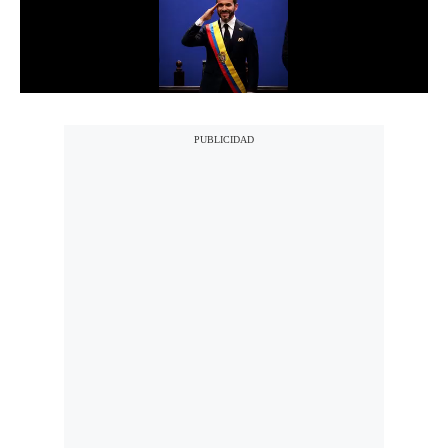
Notas Contratadas
Podcast
Gestión TV
Videos
Fotogalerías
gestion.pe
¿quiénes
Somos?
Términos
Y
Condiciones
Política
De
Privacidad