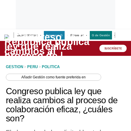
Últimas Noticias
Empresas G
Empresas
G de Gestión
Finanzas
Lo último
Peru Quiosco
SUSCRÍBETE
Portada
GESTION
>
PERU
>
POLITICA
Empresas
Añadir
Gestión
como fuente preferida en
Management & Empleo
Congreso publica ley que
Economía
realiza cambios al proceso de
colaboración eficaz, ¿cuáles
Mercados
son?
Perú
Política