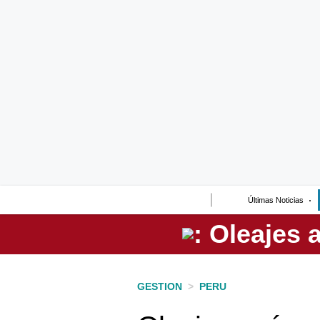
Lo último
Peru Quiosco
Portada
Empresas
Management & Empleo
Economía
Últimas Noticias
Mercados
Perú
Política
GESTION
>
PERU
Tu Dinero