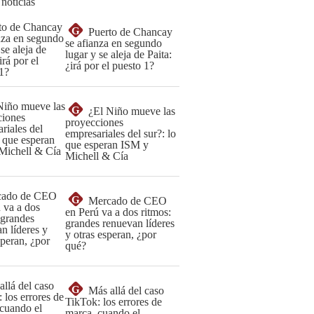
 noticias
G
Puerto de Chancay
se afianza en segundo
lugar y se aleja de Paita:
¿irá por el puesto 1?
G
¿El Niño mueve las
proyecciones
empresariales del sur?: lo
que esperan ISM y
Michell & Cía
G
Mercado de CEO
en Perú va a dos ritmos:
grandes renuevan líderes
y otras esperan, ¿por
qué?
G
Más allá del caso
TikTok: los errores de
marca, cuando el