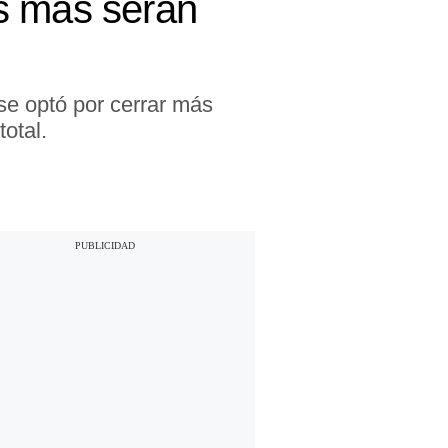
s más serán
se optó por cerrar más
total.