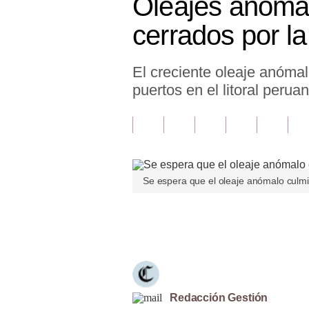
Oleajes anómal
Finanzas Personales
cerrados por l
Inmobiliarias
El creciente oleaje anómal
Plus G
puertos en el litoral perua
Opinión
Editorial
Pregunta de hoy
Se espera que el oleaje anómalo culmi
Blogs
Tendencias
Únete a nuestro canal
Lujo
Viajes
Moda
Redacción Gestión