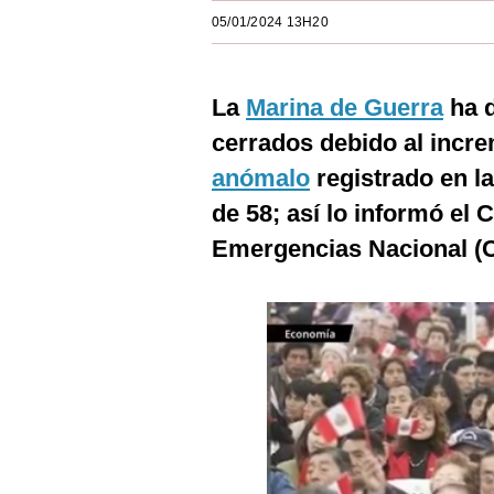
Estilos
05/01/2024 13H20
Mundo
La
Marina de Guerra
ha d
EEUU
cerrados debido al incre
México
anómalo
registrado en l
España
de 58; así lo informó el
Internacional
Emergencias Nacional (
Tecnología
Club del Suscriptor
Mix
G de Gestión
Notas Contratadas