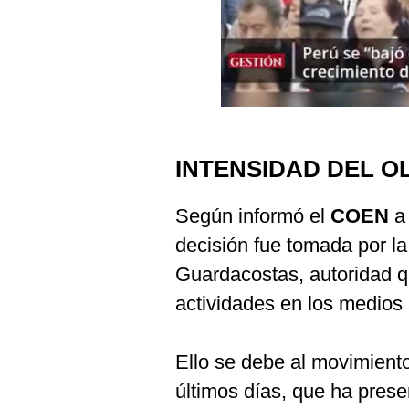
Podcast
Gestión TV
Videos
Fotogalerías
INTENSIDAD DEL O
gestion.pe
Según informó el
COEN
a
¿quiénes
decisión fue tomada por la
Somos?
Guardacostas, autoridad qu
Términos
Y
actividades en los medios 
Condiciones
Política
De
Ello se debe al movimient
Privacidad
últimos días, que ha prese
Politica