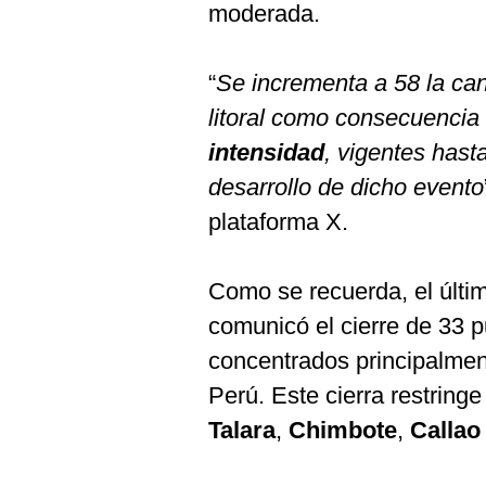
De
moderada.
Cookies
Preguntas
Frecuentes
“
Se incrementa a 58 la can
litoral como consecuencia
intensidad
, vigentes hasta
desarrollo de dicho evento
plataforma X.
Como se recuerda, el últi
comunicó el cierre de 33 pu
concentrados principalment
Perú. Este cierra restring
Talara
,
Chimbote
,
Calla