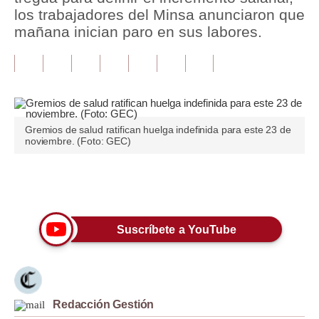
los trabajadores del Minsa anunciaron que
Tu Dinero
mañana inician paro en sus labores.
Finanzas Personales
Inmobiliarias
Plus G
Gremios de salud ratifican huelga indefinida para este 23 de
Opinión
noviembre. (Foto: GEC)
Editorial
Únete a nuestro canal
Pregunta de hoy
Blogs
Suscríbete a YouTube
Tendencias
Lujo
Redacción Gestión
Viajes