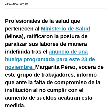
22/11/2023 20H59
Moda
Estilos
Profesionales de la salud que
Mundo
pertenecen al
Ministerio de Salud
(Minsa), ratificaron la postura de
EEUU
paralizar sus labores de manera
México
indefinida tras el
anuncio de una
España
huelga programada para este 23 de
noviembre.
Margarita Pérez, vocera de
Internacional
este grupo de trabajadores, informó
Tecnología
que ante la falta de compromiso de la
Club del Suscriptor
institución al no cumplir con el
Mix
aumento de sueldos acataran esta
medida.
G de Gestión