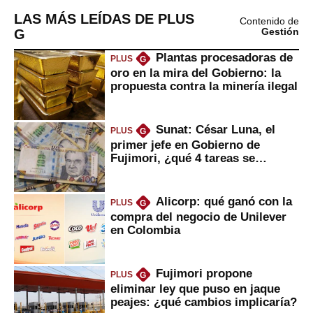
LAS MÁS LEÍDAS DE PLUS
Contenido de
G
Gestión
Plantas procesadoras de
PLUS
G
oro en la mira del Gobierno: la
propuesta contra la minería ilegal
Sunat: César Luna, el
PLUS
G
primer jefe en Gobierno de
Fujimori, ¿qué 4 tareas se
marcan urgentes?
Alicorp: qué ganó con la
PLUS
G
compra del negocio de Unilever
en Colombia
Fujimori propone
PLUS
G
eliminar ley que puso en jaque
peajes: ¿qué cambios implicaría?