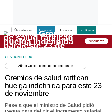
Últimas Noticias
Empresas G
Empresas
G de Gestión
Finanzas
Lo último
Peru Quiosco
SUSCRÍBETE
Portada
GESTION
>
PERU
Empresas
Añadir
Gestión
como fuente preferida en
Management & Empleo
Gremios de salud ratifican
Economía
huelga indefinida para este 23
de noviembre
Mercados
Perú
Pese a que el ministro de Salud pidió
tregua para definir el incremento salarial,
Política