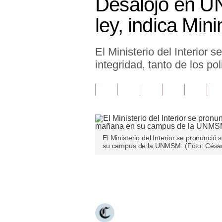
Desalojo en UN
Finanzas Personales
ley, indica Mini
Inmobiliarias
El Ministerio del Interior
Plus G
integridad, tanto de los p
Opinión
Editorial
Pregunta de hoy
Blogs
El Ministerio del Interior se pronunci
su campus de la UNMSM. (Foto: Césa
Tendencias
Lujo
Únete a nuestro canal
Viajes
Moda