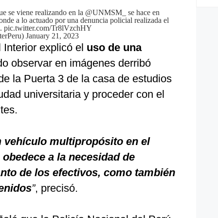
ue se viene realizando en la
@UNMSM_
se hace en
onde a lo actuado por una denuncia policial realizada el
e.
pic.twitter.com/Tr8lVzchHY
terPeru)
January 21, 2023
 Interior explicó el
uso de una
o observar en imágenes derribó
 de la Puerta 3 de la casa de estudios
udad universitaria y proceder con el
tes.
n
vehículo multipropósito en el
 obedece a la necesidad de
tanto de los efectivos, como también
venidos
”
, precisó.