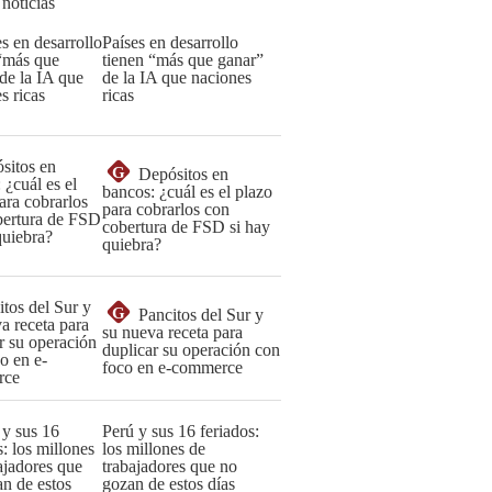
 noticias
Países en desarrollo
tienen “más que ganar”
de la IA que naciones
ricas
G
Depósitos en
bancos: ¿cuál es el plazo
para cobrarlos con
cobertura de FSD si hay
quiebra?
G
Pancitos del Sur y
su nueva receta para
duplicar su operación con
foco en e-commerce
Perú y sus 16 feriados:
los millones de
trabajadores que no
gozan de estos días