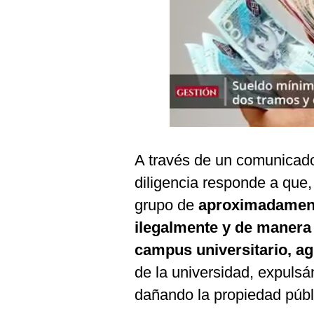
Podcast
Gestión TV
Videos
Fotogalerías
gestion.pe
A través de un comunicado, 
¿quiénes
diligencia responde a que, 
Somos?
grupo de
aproximadament
Términos
ilegalmente y de manera v
Y
Condiciones
campus universitario, ag
Política
de la universidad, expulsá
De
Privacidad
dañando la propiedad públ
Politica