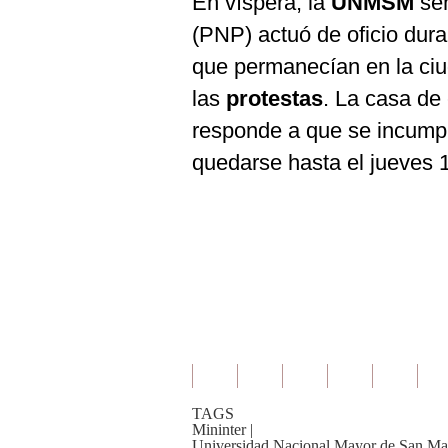
En víspera, la
UNMSM
se
(PNP) actuó de oficio dura
que permanecían en la ciu
las
protestas
. La casa de 
responde a que se incumpl
quedarse hasta el jueves 
TAGS
Mininter
|
Universidad Nacional Mayor de San Ma