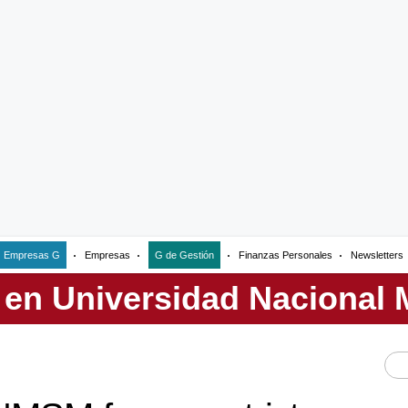
Empresas G
Empresas
G de Gestión
Finanzas Personales
Newsletters