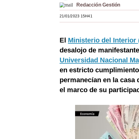
Redacción Gestión
Estilos
21/01/2023 15H41
Mundo
EEUU
El
Ministerio del Interior 
México
desalojo de manifestant
España
Universidad Nacional M
Internacional
en estricto cumplimiento 
permanecían en la casa d
Tecnología
el marco de su participa
Club del Suscriptor
Mix
G de Gestión
Notas Contratadas