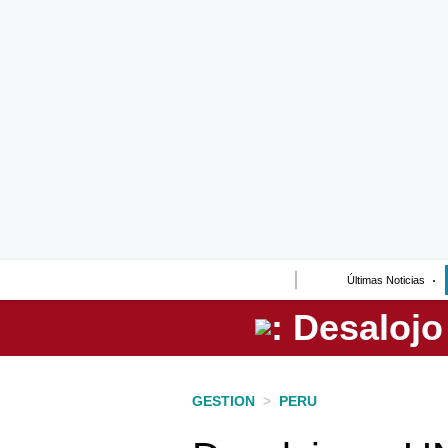
Lo último
Peru Quiosco
Portada
Empresas
Management & Empleo
Economía
Últimas Noticias
Mercados
Perú
Política
GESTION
>
PERU
Tu Dinero