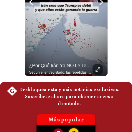
Notas Contratadas
Podcast
Gestión TV
Videos
Fotogalerías
El FRACASO Militar Más Caro De Medio Oriente | #radar24
¿Por Qué Irán Ya NO Le Teme A Donald Trump? | #radar24
El internacionalista Roberto Heimovits señaló que Arabia Saudita posee armamento avanzado comprado por decenas de miles de millones de dólares. Sin embargo, recuerda que combatió durante siete años contra los hutíes sin conseguir derrotarlos, pese a la enorme diferencia de poder militar. #ArabiaSaudita #Hutíes #RobertoHeimovits #Geopolítica #Guerra #NoticiasInternacionales #Shorts 👉 Suscríbete y activa la campana para no perderte nuestro análisis diario. 🌎 Síguenos en nuestras redes sociales: 📌 Web oficial: https://gestion.pe/mundo/ 📌 LinkedIn: http://bit.ly/3HYIET0 📌 X (Twitter): http://bit.ly/4noZtX9 📌 TikTok: http://bit.ly/4evB6TO
Según el entrevistado, las repetidas amenazas de Donald Trump y sus posteriores retrocesos habrían reducido su credibilidad ante Irán. Los nuevos sectores radicales iraníes interpretarían esta conducta como una señal de debilidad y considerarían que resistir durante meses frente a Estados Unidos ya representa una victoria. #DonaldTrump #Irán #EstadosUnidos #Geopolitica #NoticiasInternacionales #Shorts #MedioOriente 👉 Suscríbete y activa la campana para no perderte nuestro análisis diario. 🌎 Síguenos en nuestras redes sociales: 📌 Web oficial: https://gestion.pe/mundo/ 📌 LinkedIn: http://bit.ly/3HYIET0 📌 X (Twitter): http://bit.ly/4noZtX9 📌 TikTok: http://bit.ly/4evB6TO
gestion.pe
¿quiénes
Somos?
Términos
Y
Condiciones
Política
De
Privacidad