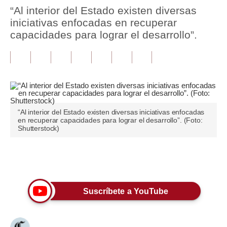
“Al interior del Estado existen diversas
Tu Dinero
iniciativas enfocadas en recuperar
capacidades para lograr el desarrollo”.
Finanzas Personales
Inmobiliarias
Plus G
Opinión
“Al interior del Estado existen diversas iniciativas enfocadas
en recuperar capacidades para lograr el desarrollo”. (Foto:
Editorial
Shutterstock)
Pregunta de hoy
Únete a nuestro canal
Blogs
Tendencias
Suscríbete a YouTube
Lujo
Viajes