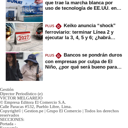
que trae la marcha blanca por
uso de tecnología de EE.UU. en
mercancías
Keiko anuncia “shock”
PLUS
G
ferroviario: terminar Línea 2 y
ejecutar la 3, 4, 5 y 6; ¿habrá
avances?
Bancos se pondrán duros
PLUS
G
con empresas por culpa de El
Niño, ¿por qué será bueno para
ahorristas?
Gestión
Director Periodístico (e)
VÍCTOR MELGAREJO
© Empresa Editora El Comercio S.A.
Calle Paracas #532, Pueblo Libre, Lima.
Copyright© | Gestion.pe | Grupo El Comercio | Todos los derechos
reservados
SECCIONES:
Portada
-
Economía
-