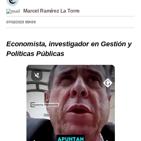
Moda
Marcel Ramírez La Torre
Estilos
07/02/2023 05H39
Mundo
Economista, investigador en Gestión y
EEUU
Políticas Públicas
México
España
Internacional
Tecnología
Club del Suscriptor
Mix
G de Gestión