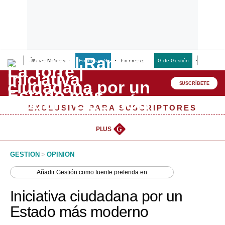
Últimas Noticias
Empresas G
Empresas
G de Gestión
Finanzas
Lo último
Peru Quiosco
SUSCRÍBETE
Portada
EXCLUSIVO PARA SUSCRIPTORES
Empresas
PLUS
G
Management & Empleo
GESTION
>
OPINION
Economía
Añadir
Gestión
como fuente preferida en
Mercados
Iniciativa ciudadana por un
Perú
Estado más moderno
Política