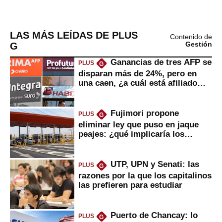
LAS MÁS LEÍDAS DE PLUS
Contenido de
G
Gestión
Ganancias de tres AFP se
PLUS
G
disparan más de 24%, pero en
una caen, ¿a cuál está afiliado
usted?
Fujimori propone
PLUS
G
eliminar ley que puso en jaque
peajes: ¿qué implicaría los
usuarios?
UTP, UPN y Senati: las
PLUS
G
razones por la que los capitalinos
las prefieren para estudiar
Puerto de Chancay: lo
PLUS
G