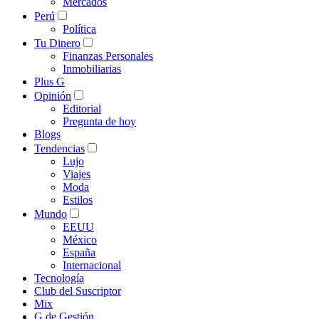
Mercados
Perú
Política
Tu Dinero
Finanzas Personales
Inmobiliarias
Plus G
Opinión
Editorial
Pregunta de hoy
Blogs
Tendencias
Lujo
Viajes
Moda
Estilos
Mundo
EEUU
México
España
Internacional
Tecnología
Club del Suscriptor
Mix
G de Gestión