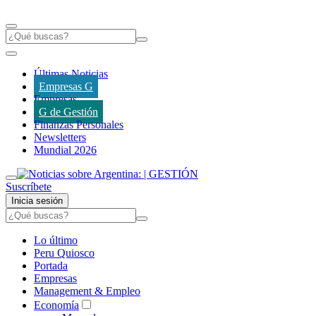
Últimas Noticias
Empresas G
Empresas
G de Gestión
Finanzas Personales
Newsletters
Mundial 2026
Suscríbete
Inicia sesión
Lo último
Peru Quiosco
Portada
Empresas
Management & Empleo
Economía