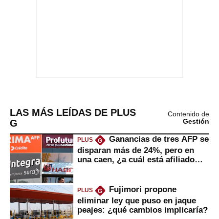
LAS MÁS LEÍDAS DE PLUS
Contenido de
G
Gestión
Ganancias de tres AFP se
PLUS
G
disparan más de 24%, pero en
una caen, ¿a cuál está afiliado
usted?
Fujimori propone
PLUS
G
eliminar ley que puso en jaque
peajes: ¿qué cambios implicaría?