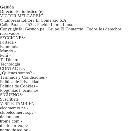
Gestión
Director Periodístico (e)
VÍCTOR MELGAREJO
© Empresa Editora El Comercio S.A.
Calle Paracas #532, Pueblo Libre, Lima.
Copyright© | Gestion.pe | Grupo El Comercio | Todos los derechos
reservados
SECCIONES:
Portada
-
Economía
-
Mundo
-
Perú
-
Tu Dinero
-
Tecnología
CONTACTO:
¿Quiénes somos?
-
Términos y Condiciones
-
Política de Privacidad
-
Politica de Cookies
-
Preguntas Frecuentes
SÍGUENOS:
Suscríbete
VISITE TAMBIÉN:
elcomercio.pe
-
clubelcomercio.pe
-
depor.com
-
trome.com
-
diariocorreo.pe
-
peruquiosco.pe
-