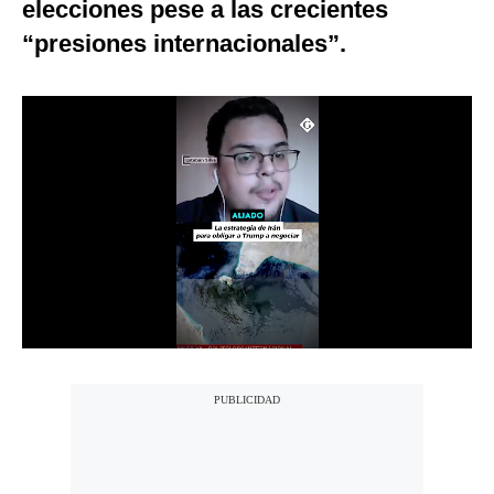
elecciones pese a las crecientes
Notas Contratadas
“presiones internacionales”.
Podcast
Gestión TV
Videos
Fotogalerías
gestion.pe
¿quiénes
Somos?
Términos
Y
Condiciones
Política
De
Privacidad