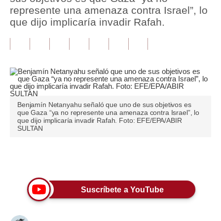
represente una amenaza contra Israel”, lo
Tu Dinero
que dijo implicaría invadir Rafah.
Finanzas Personales
Inmobiliarias
Plus G
Opinión
Benjamín Netanyahu señaló que uno de sus objetivos es
que Gaza “ya no represente una amenaza contra Israel”, lo
Editorial
que dijo implicaría invadir Rafah. Foto: EFE/EPA/ABIR
SULTAN
Pregunta de hoy
Blogs
Únete a nuestro canal
Tendencias
Suscríbete a YouTube
Lujo
Viajes