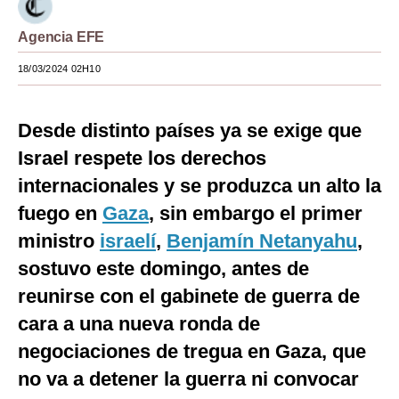
Moda
Agencia EFE
Estilos
18/03/2024 02H10
Mundo
Desde distinto países ya se exige que
EEUU
Israel respete los derechos
México
internacionales y se produzca un alto la
España
fuego en
Gaza
, sin embargo el primer
ministro
israelí
,
Benjamín Netanyahu
,
Internacional
sostuvo este domingo, antes de
Tecnología
reunirse con el gabinete de guerra de
Club del Suscriptor
cara a una nueva ronda de
Mix
negociaciones de tregua en Gaza, que
no va a detener la guerra ni convocar
G de Gestión