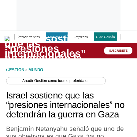
Últimas Noticias
Empresas G
Empresas
G de Gestión
Finanzas
Lo último
Peru Quiosco
SUSCRÍBETE
Portada
GESTION
>
MUNDO
Empresas
Añadir
Gestión
como fuente preferida en
Management & Empleo
Israel sostiene que las
Economía
“presiones internacionales” no
detendrán la guerra en Gaza
Mercados
Perú
Benjamín Netanyahu señaló que uno de
sus objetivos es que Gaza “ya no
Política