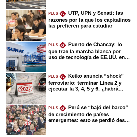
UTP, UPN y Senati: las
PLUS
G
razones por la que los capitalinos
las prefieren para estudiar
Puerto de Chancay: lo
PLUS
G
que trae la marcha blanca por
uso de tecnología de EE.UU. en
mercancías
Keiko anuncia “shock”
PLUS
G
ferroviario: terminar Línea 2 y
ejecutar la 3, 4, 5 y 6; ¿habrá
avances?
Perú se “bajó del barco”
PLUS
G
de crecimiento de países
emergentes: esto se perdió desde
2022