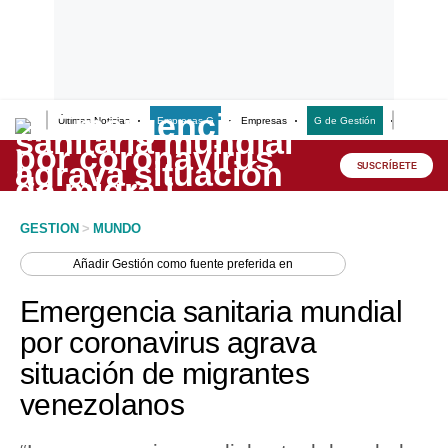
Últimas Noticias
Empresas G
Empresas
G de Gestión
Finanzas
Lo último
Peru Quiosco
SUSCRÍBETE
Portada
GESTION
>
MUNDO
Empresas
Añadir
Gestión
como fuente preferida en
Management & Empleo
Emergencia sanitaria mundial
Economía
por coronavirus agrava
situación de migrantes
Mercados
venezolanos
Perú
Política