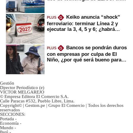
mercancías
Keiko anuncia “shock”
PLUS
G
ferroviario: terminar Línea 2 y
ejecutar la 3, 4, 5 y 6; ¿habrá
avances?
Bancos se pondrán duros
PLUS
G
con empresas por culpa de El
Niño, ¿por qué será bueno para
ahorristas?
Gestión
Director Periodístico (e)
VÍCTOR MELGAREJO
© Empresa Editora El Comercio S.A.
Calle Paracas #532, Pueblo Libre, Lima.
Copyright© | Gestion.pe | Grupo El Comercio | Todos los derechos
reservados
SECCIONES:
Portada
-
Economía
-
Mundo
-
Perú
-