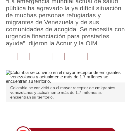
“La emergencia mundial actual de salud
pública ha agravado la ya difícil situación
Tu Dinero
de muchas personas refugiadas y
migrantes de Venezuela y de sus
Finanzas Personales
comunidades de acogida. Se necesita con
Inmobiliarias
urgencia financiación para prestarles
ayuda”, dijeron la Acnur y la OIM.
Plus G
Opinión
Editorial
Pregunta de hoy
Colombia se convirtió en el mayor receptor de emigrantes
venezolanos y actualmente más de 1.7 millones se
Blogs
encuentran su territorio.
Tendencias
Únete a nuestro canal
Lujo
Viajes