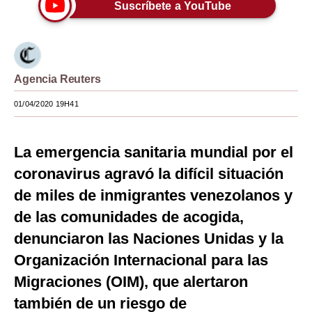
Suscríbete a YouTube
Moda
Estilos
Mundo
Agencia Reuters
EEUU
01/04/2020 19H41
México
La emergencia sanitaria mundial por el
España
coronavirus agravó la difícil situación
Internacional
de miles de inmigrantes venezolanos y
de las comunidades de acogida,
Tecnología
denunciaron las Naciones Unidas y la
Club del Suscriptor
Organización Internacional para las
Mix
Migraciones (OIM), que alertaron
G de Gestión
también de un riesgo de