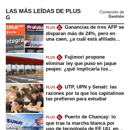
LAS MÁS LEÍDAS DE PLUS
Contenido de
G
Gestión
Ganancias de tres AFP se
PLUS
G
disparan más de 24%, pero en
una caen, ¿a cuál está afiliado
usted?
Fujimori propone
PLUS
G
eliminar ley que puso en jaque
peajes: ¿qué implicaría los
usuarios?
UTP, UPN y Senati: las
PLUS
G
razones por la que los capitalinos
las prefieren para estudiar
Puerto de Chancay: lo
PLUS
G
que trae la marcha blanca por
uso de tecnología de EE.UU. en