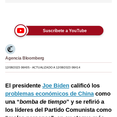
Moda
Únete a nuestro canal
Estilos
Mundo
Suscríbete a YouTube
EEUU
México
Agencia Bloomberg
España
12/08/2023 06H05
- ACTUALIZADO A 12/08/2023 06H14
Internacional
Tecnología
El presidente
Joe Biden
calificó los
Club del Suscriptor
problemas económicos de China
como
una “
bomba de tiempo
” y se refirió a
Mix
los líderes del Partido Comunista como
G de Gestión