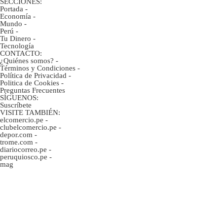
SECCIONES:
Portada
-
Economía
-
Mundo
-
Perú
-
Tu Dinero
-
Tecnología
CONTACTO:
¿Quiénes somos?
-
Términos y Condiciones
-
Política de Privacidad
-
Politica de Cookies
-
Preguntas Frecuentes
SÍGUENOS:
Suscríbete
VISITE TAMBIÉN:
elcomercio.pe
-
clubelcomercio.pe
-
depor.com
-
trome.com
-
diariocorreo.pe
-
peruquiosco.pe
-
mag