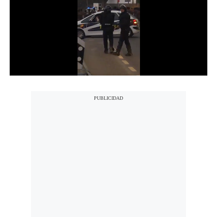
Notas Contratadas
Podcast
Gestión TV
Videos
Fotogalerías
gestion.pe
¿quiénes
Somos?
Términos
Y
Condiciones
Política
De
Privacidad