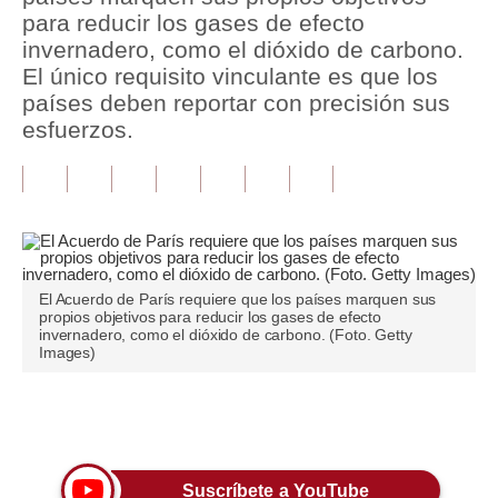
para reducir los gases de efecto
Tu Dinero
invernadero, como el dióxido de carbono.
El único requisito vinculante es que los
Finanzas Personales
países deben reportar con precisión sus
esfuerzos.
Inmobiliarias
Plus G
Opinión
Editorial
El Acuerdo de París requiere que los países marquen sus
Pregunta de hoy
propios objetivos para reducir los gases de efecto
invernadero, como el dióxido de carbono. (Foto. Getty
Blogs
Images)
Tendencias
Únete a nuestro canal
Lujo
Viajes
Suscríbete a YouTube