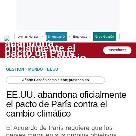
Últimas Noticias
Empresas G
Empresas
G de Gestión
Finanzas
Lo último
Peru Quiosco
SUSCRÍBETE
Portada
GESTION
>
MUNDO
>
EEUU
Empresas
Añadir
Gestión
como fuente preferida en
Management & Empleo
EE.UU. abandona oficialmente
Economía
el pacto de París contra el
cambio climático
Mercados
Perú
El Acuerdo de París requiere que los
países marquen sus propios objetivos
Política