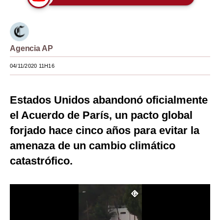
Moda
Estilos
Agencia AP
Mundo
04/11/2020 11H16
EEUU
México
Estados Unidos abandonó oficialmente
España
el Acuerdo de París, un pacto global
forjado hace cinco años para evitar la
Internacional
amenaza de un cambio climático
Tecnología
catastrófico.
Club del Suscriptor
Mix
G de Gestión