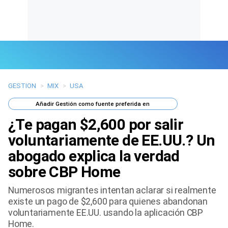
GESTION
>
MIX
>
USA
Últimas Noticias
Añadir
Gestión
como fuente preferida en
Mi Bolsillo
¿Te pagan $2,600 por salir
Respuestas
voluntariamente de EE.UU.? Un
abogado explica la verdad
Gente
sobre CBP Home
Vida Laboral
Numerosos migrantes intentan aclarar si realmente
existe un pago de $2,600 para quienes abandonan
Tendencias Mix
voluntariamente EE.UU. usando la aplicación CBP
Home.
Sports