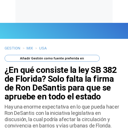
GESTION
>
MIX
>
USA
Últimas Noticias
Añadir
Gestión
como fuente preferida en
Mi Bolsillo
¿En qué consiste la ley SB 382
Respuestas
de Florida? Solo falta la firma
de Ron DeSantis para que se
Gente
apruebe en todo el estado
Vida Laboral
Hay una enorme expectativa en lo que pueda hacer
Ron DeSantis con la iniciativa legislativa en
Tendencias Mix
discusión, la cual podría afectar la circulación y
convivencia en barrios y vías urbanas de Florida.
Sports