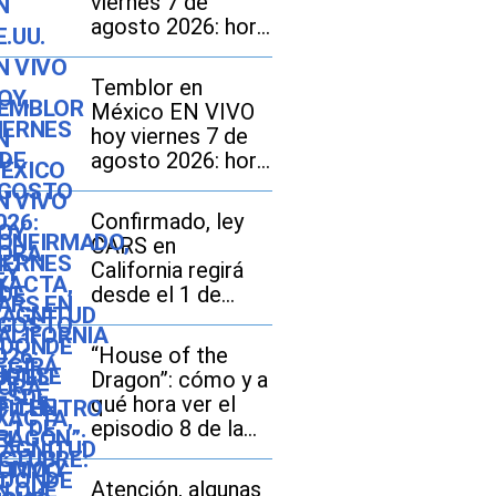
viernes 7 de
agosto 2026: hora
exacta, magnitud y
dónde fue el
Temblor en
epicentro del
México EN VIVO
último sismo
hoy viernes 7 de
agosto 2026: hora
exacta, magnitud y
dónde fue el
Confirmado, ley
epicentro del
CARS en
último
California regirá
desde el 1 de
octubre: en qué
consiste y qué
“House of the
tarifas pueden
Dragon”: cómo y a
pagar los
qué hora ver el
compradores de
episodio 8 de la
vehículos usados
temporada 3
Atención, algunas