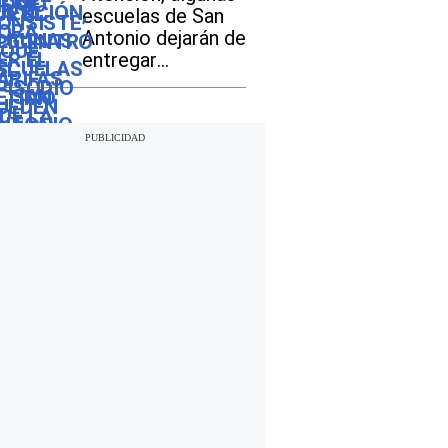
escuelas de San
Antonio dejarán de
entregar
desayunos y
almuerzos gratis:
descubre si tu hijo
seguirá con este
beneficio durante
el ciclo escolar
2026-2027