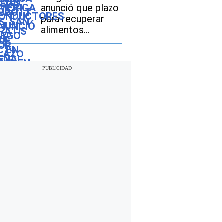
anunció que plazo
para recuperar
alimentos
perdidos por
inundaciones en
Texas vencerá el
12 de agosto:
cómo realizar el
trámite si soy
beneficiario de
SNAP