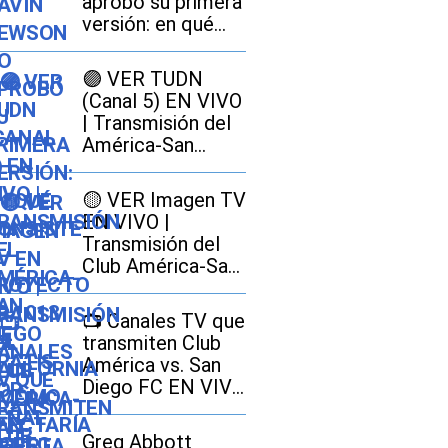
aprobó su primera
versión: en qué
consiste el
proyecto SB 1013
🟣 VER TUDN
en California y
(Canal 5) EN VIVO
cómo afectaría a
| Transmisión del
los conductores
América-San
Diego GRATIS por
señal abierta
🟡 VER Imagen TV
EN VIVO |
Transmisión del
Club América-San
Diego FC GRATIS
por señal abierta
📺 Canales TV que
transmiten Club
América vs. San
Diego FC EN VIVO
EN GRATIS por la
Leagues Cup 2026
Greg Abbott