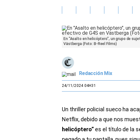
Gente
Vida Laboral
En "Asalto en helicóptero", un grupo de suj
Tendencias Mix
Västberga (Foto: B-Reel Films)
Sports
Redacción Mix
24/11/2024 04H31
Un thriller policial sueco ha a
Netflix, debido a que nos mues
helicóptero”
es el título de la
pegado a tu pantalla, pues sigu