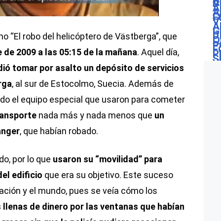
o “El robo del helicóptero de Västberga”, que
e de 2009 a las 05:15 de la mañana
. Aquel día,
ió tomar por asalto un depósito de servicios
rga
, al sur de Estocolmo, Suecia. Además de
o el equipo especial que usaron para cometer
ransporte
nada más y nada menos que
un
anger
, que habían robado.
o, por lo que
usaron su “movilidad” para
del edificio
que era su objetivo. Este suceso
ación y el mundo, pues se veía cómo los
 llenas de dinero por las ventanas que habían