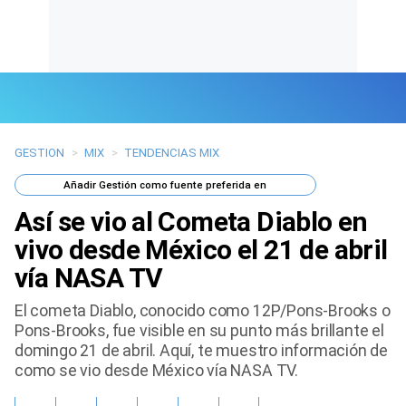
GESTION
>
MIX
>
TENDENCIAS MIX
Últimas Noticias
Añadir
Gestión
como fuente preferida en
Mi Bolsillo
Así se vio al Cometa Diablo en
Respuestas
vivo desde México el 21 de abril
vía NASA TV
Gente
El cometa Diablo, conocido como 12P/Pons-Brooks o
Vida Laboral
Pons-Brooks, fue visible en su punto más brillante el
domingo 21 de abril. Aquí, te muestro información de
Tendencias Mix
como se vio desde México vía NASA TV.
Sports