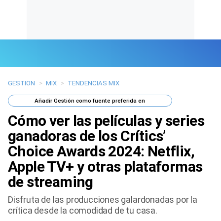
GESTION
>
MIX
>
TENDENCIAS MIX
Últimas Noticias
Añadir
Gestión
como fuente preferida en
Mi Bolsillo
Cómo ver las películas y series
Respuestas
ganadoras de los Crítics’
Choice Awards 2024: Netflix,
Gente
Apple TV+ y otras plataformas
Vida Laboral
de streaming
Tendencias Mix
Disfruta de las producciones galardonadas por la
crítica desde la comodidad de tu casa.
Sports