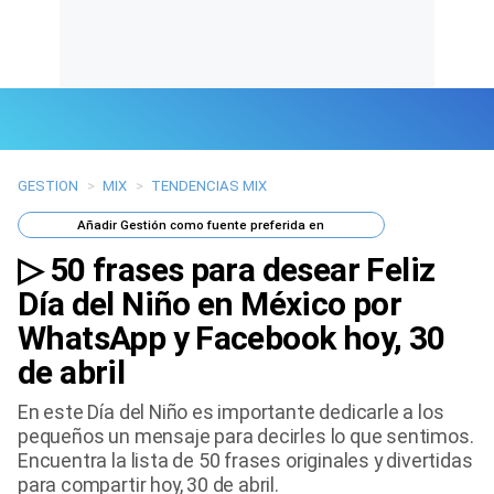
GESTION
>
MIX
>
TENDENCIAS MIX
Últimas Noticias
Añadir
Gestión
como fuente preferida en
Mi Bolsillo
▷ 50 frases para desear Feliz
Respuestas
Día del Niño en México por
WhatsApp y Facebook hoy, 30
Gente
de abril
Vida Laboral
En este Día del Niño es importante dedicarle a los
pequeños un mensaje para decirles lo que sentimos.
Tendencias Mix
Encuentra la lista de 50 frases originales y divertidas
para compartir hoy, 30 de abril.
Sports