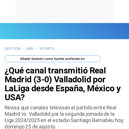
GESTION
>
MIX
>
SPORTS
Últimas Noticias
Añadir
Gestión
como fuente preferida en
Mi Bolsillo
¿Qué canal transmitió Real
Respuestas
Madrid (3-0) Valladolid por
LaLiga desde España, México y
Gente
USA?
Vida Laboral
Revisa qué canales televisan el partido entre Real
Madrid vs. Valladolid por la segunda jornada de la
Tendencias Mix
Liga 2024/2025 en el estadio Santiago Bernabéu hoy,
domingo 25 de agosto.
Sports