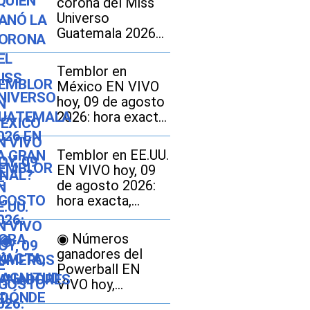
corona del Miss
Universo
Guatemala 2026
en la gran final?
Temblor en
México EN VIVO
hoy, 09 de agosto
2026: hora exacta,
magnitud y dónde
fue el epicentro
Temblor en EE.UU.
del último sismo
EN VIVO hoy, 09
de agosto 2026:
hora exacta,
magnitud y dónde
fue el epicentro
◉ Números
del último sismo
ganadores del
Powerball EN
VIVO hoy,
08/08/2026 - mira