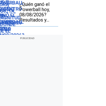
los resultados del
¿Quién ganó el
sorteo de $856
Powerball hoy,
millones
08/08/2026?
Resultados y
números
ganadores del
jackpot de $856
millones en EE.UU.