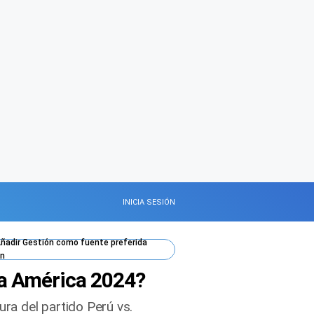
INICIA SESIÓN
ñadir
Gestión
como fuente preferida
n
opa América 2024?
ura del partido Perú vs.