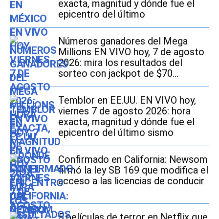
exacta, magnitud y dónde fue el
epicentro del último
Números ganadores del Mega
Millions EN VIVO hoy, 7 de agosto
2026: mira los resultados del
sorteo con jackpot de $70
millones en EE.UU.
Temblor en EE.UU. EN VIVO hoy,
viernes 7 de agosto 2026: hora
exacta, magnitud y dónde fue el
epicentro del último sismo
Confirmado en California: Newsom
firmó la ley SB 169 que modifica el
acceso a las licencias de conducir
5 películas de terror en Netflix que