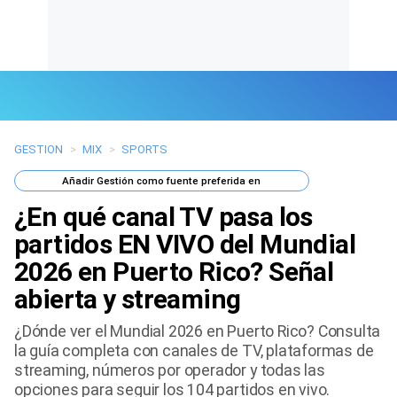
GESTION
>
MIX
>
SPORTS
Últimas Noticias
Añadir
Gestión
como fuente preferida en
Mi Bolsillo
¿En qué canal TV pasa los
Respuestas
partidos EN VIVO del Mundial
2026 en Puerto Rico? Señal
Gente
abierta y streaming
Vida Laboral
¿Dónde ver el Mundial 2026 en Puerto Rico? Consulta
la guía completa con canales de TV, plataformas de
Tendencias Mix
streaming, números por operador y todas las
opciones para seguir los 104 partidos en vivo.
Sports