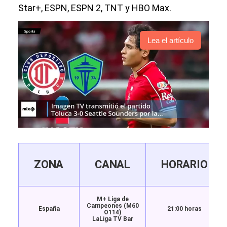
Star+, ESPN, ESPN 2, TNT y HBO Max.
Lea el artículo
ZONA
CANAL
HORARIO
M+ Liga de
Campeones (M60
España
21:00 horas
O114)
LaLiga TV Bar