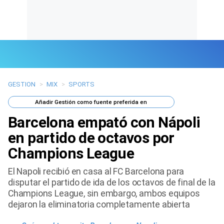
GESTION
>
MIX
>
SPORTS
Últimas Noticias
Añadir
Gestión
como fuente preferida en
Mi Bolsillo
Barcelona empató con Nápoli
Respuestas
en partido de octavos por
Champions League
Gente
El Napoli recibió en casa al FC Barcelona para
Vida Laboral
disputar el partido de ida de los octavos de final de la
Champions League, sin embargo, ambos equipos
Tendencias Mix
dejaron la eliminatoria completamente abierta
Sports