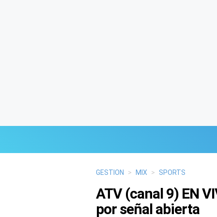
Últimas Noticias
GESTION
>
MIX
>
SPORTS
ATV (canal 9) EN V
Mi Bolsillo
por señal abierta
Respuestas