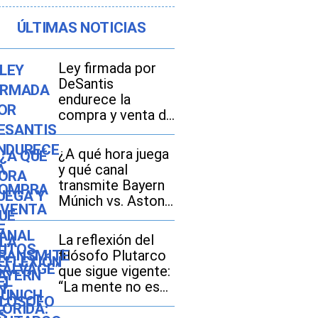
ÚLTIMAS NOTICIAS
Ley firmada por
DeSantis
endurece la
compra y venta de
autos “salvage” en
Florida: lo que
¿A qué hora juega
debes saber sobre
y qué canal
la HB 961
transmite Bayern
Múnich vs. Aston
Villa por amistoso
2026 en México,
La reflexión del
Estados Unidos y
filósofo Plutarco
España?
que sigue vigente:
“La mente no es
un vaso que hay