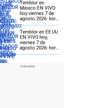
que llenar, sino un
Temblor en
fuego que hay que
México EN VIVO
encender”
hoy viernes 7 de
agosto 2026: hora
exacta, magnitud y
dónde fue el
Temblor en EE.UU.
epicentro del
EN VIVO hoy,
último
viernes 7 de
agosto 2026: hora
exacta, magnitud y
dónde fue el
epicentro del
último sismo