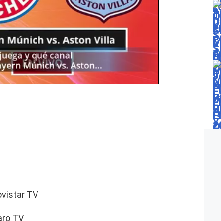
ovistar TV
aro TV