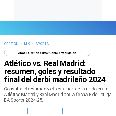
GESTION
>
MIX
>
SPORTS
Últimas Noticias
Añadir
Gestión
como fuente preferida en
Mi Bolsillo
Atlético vs. Real Madrid:
Respuestas
resumen, goles y resultado
final del derbi madrileño 2024
Gente
Consulta el resumen y el resultado del partido entre
Vida Laboral
Atlético Madrid y Real Madrid por la fecha 8 de LaLiga
EA Sports 2024-25.
Tendencias Mix
Sports