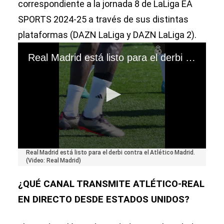
correspondiente a la jornada 8 de LaLiga EA
SPORTS 2024-25 a través de sus distintas
plataformas (DAZN LaLiga y DAZN LaLiga 2).
Real Madrid está listo para el derbi contra el Atlético Madrid. (Video: Real Madrid)
0
Real Madrid está listo para el derbi contra el Atlético Madrid.
seconds
(Video: Real Madrid)
of
49
¿QUÉ CANAL TRANSMITE ATLÉTICO-REAL
seconds
EN DIRECTO DESDE ESTADOS UNIDOS?