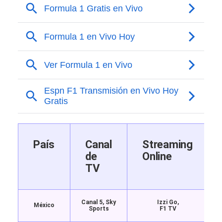
País
Canal
Streaming
de
Online
TV
Canal 5, Sky
Izzi Go,
México
Sports
F1 TV