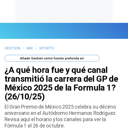
GESTION
>
MIX
>
SPORTS
Últimas Noticias
Añadir
Gestión
como fuente preferida en
Mi Bolsillo
¿A qué hora fue y qué canal
Respuestas
transmitió la carrera del GP de
México 2025 de la Formula 1?
Gente
(26/10/25)
Vida Laboral
El Gran Premio de México 2025 celebra su décimo
aniversario en el Autódromo Hermanos Rodríguez.
Tendencias Mix
Revisa aquí el horario y los canales para ver la
Fórmula 1 el 26 de octubre.
Sports