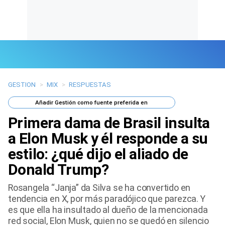
GESTION
>
MIX
>
RESPUESTAS
Últimas Noticias
Añadir
Gestión
como fuente preferida en
Mi Bolsillo
Primera dama de Brasil insulta
Respuestas
a Elon Musk y él responde a su
estilo: ¿qué dijo el aliado de
Gente
Donald Trump?
Vida Laboral
Rosangela “Janja” da Silva se ha convertido en
tendencia en X, por más paradójico que parezca. Y
Tendencias Mix
es que ella ha insultado al dueño de la mencionada
red social, Elon Musk, quien no se quedó en silencio
Sports