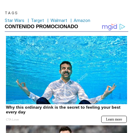
TAGS
Star Wars
|
Target
|
Walmart
|
Amazon