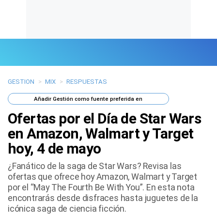
GESTION
>
MIX
>
RESPUESTAS
Últimas Noticias
Añadir
Gestión
como fuente preferida en
Mi Bolsillo
Ofertas por el Día de Star Wars
Respuestas
en Amazon, Walmart y Target
hoy, 4 de mayo
Gente
¿Fanático de la saga de Star Wars? Revisa las
Vida Laboral
ofertas que ofrece hoy Amazon, Walmart y Target
por el “May The Fourth Be With You”. En esta nota
Tendencias Mix
encontrarás desde disfraces hasta juguetes de la
icónica saga de ciencia ficción.
Sports