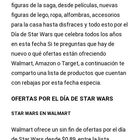
para comprar
figuras de la saga, desde películas, nuevas
este 4 de
figuras de lego, ropa, alfombras, accesorios
mayo
para la casa hasta disfraces y todo esto por el
Día de Star Wars que celebra todos los años
en esta fecha Si te preguntas que hay de
nuevo o qué ofertas están ofreciendo
Walmart, Amazon o Target, a continuación te
comparto una lista de productos que cuentan
con rebajas por esta fecha especia.
OFERTAS POR EL DÍA DE STAR WARS
STAR WARS EN WALMART
Walmart ofrece un sin fin de ofertas por el día
de Star Wars desde $0.89, entre la lista,