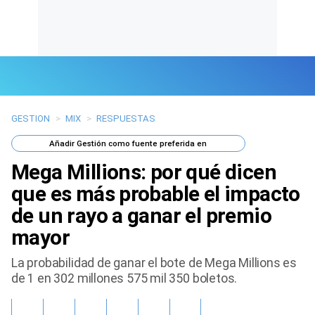
GESTION
>
MIX
>
RESPUESTAS
Últimas Noticias
Añadir
Gestión
como fuente preferida en
Mi Bolsillo
Mega Millions: por qué dicen
Respuestas
que es más probable el impacto
de un rayo a ganar el premio
Gente
mayor
Vida Laboral
La probabilidad de ganar el bote de Mega Millions es
de 1 en 302 millones 575 mil 350 boletos.
Tendencias Mix
Sports