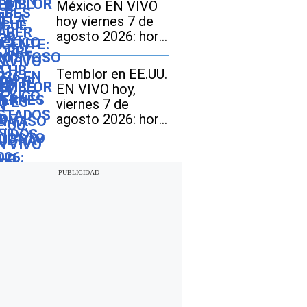
México EN VIVO
encender”
hoy viernes 7 de
agosto 2026: hora
exacta, magnitud y
dónde fue el
Temblor en EE.UU.
epicentro del
EN VIVO hoy,
último
viernes 7 de
agosto 2026: hora
exacta, magnitud y
dónde fue el
epicentro del
último sismo