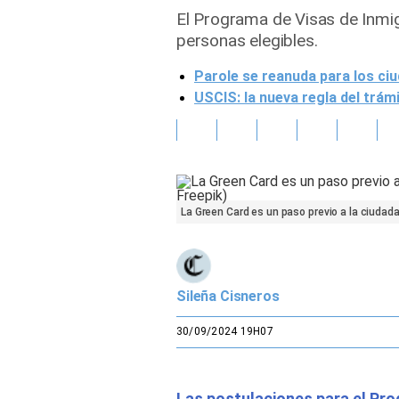
El Programa de Visas de Inmig
Gente
personas elegibles.
Parole se reanuda para los ci
Vida Laboral
USCIS: la nueva regla del trám
Tendencias Mix
Sports
La Green Card es un paso previo a la ciudad
Sileña Cisneros
30/09/2024 19H07
Las postulaciones para el Pro