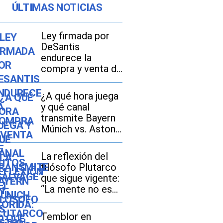
ÚLTIMAS NOTICIAS
Ley firmada por
DeSantis
endurece la
compra y venta de
autos “salvage” en
Florida: lo que
¿A qué hora juega
debes saber sobre
y qué canal
la HB 961
transmite Bayern
Múnich vs. Aston
Villa por amistoso
2026 en México,
La reflexión del
Estados Unidos y
filósofo Plutarco
España?
que sigue vigente:
“La mente no es
un vaso que hay
que llenar, sino un
Temblor en
fuego que hay que