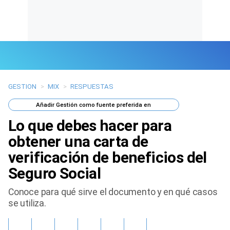
GESTION
>
MIX
>
RESPUESTAS
Últimas Noticias
Añadir
Gestión
como fuente preferida en
Mi Bolsillo
Lo que debes hacer para
Respuestas
obtener una carta de
verificación de beneficios del
Gente
Seguro Social
Vida Laboral
Conoce para qué sirve el documento y en qué casos
se utiliza.
Tendencias Mix
Sports