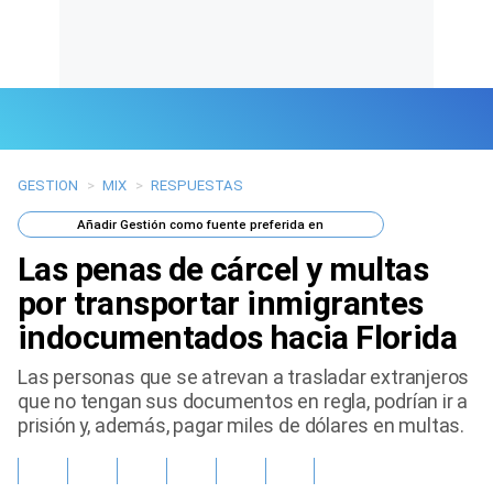
GESTION
>
MIX
>
RESPUESTAS
Últimas Noticias
Añadir
Gestión
como fuente preferida en
Mi Bolsillo
Las penas de cárcel y multas
Respuestas
por transportar inmigrantes
indocumentados hacia Florida
Gente
Las personas que se atrevan a trasladar extranjeros
Vida Laboral
que no tengan sus documentos en regla, podrían ir a
prisión y, además, pagar miles de dólares en multas.
Tendencias Mix
Sports