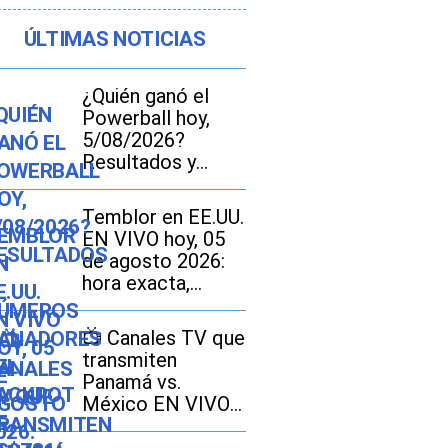
ÚLTIMAS NOTICIAS
¿Quién ganó el
Powerball hoy,
5/08/2026?
Resultados y
números
ganadores del
Temblor en EE.UU.
jackpot de
EN VIVO hoy, 05
US$786 millones
de agosto 2026:
hora exacta,
magnitud y dónde
fue el epicentro
📺 Canales TV que
del último sismo
transmiten
Panamá vs.
México EN VIVO
ONLINE por el