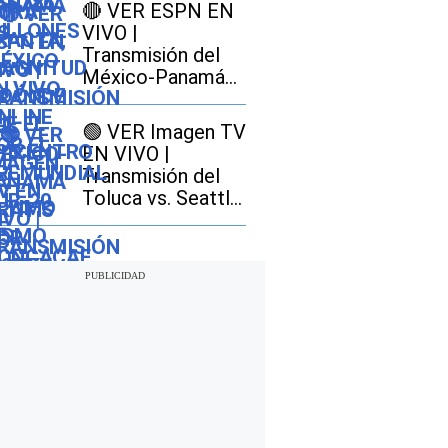
Premundial Sub-
🔴 VER ESPN EN
20 de Concacaf
VIVO |
Transmisión del
México-Panamá
GRATIS por
Disney Plus online
🟢 VER Imagen TV
EN VIVO |
Transmisión del
Toluca vs. Seattle
Sounders AHORA
por señal abierta