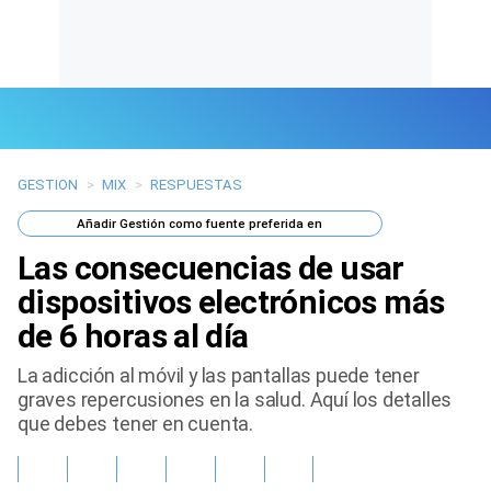
GESTION
>
MIX
>
RESPUESTAS
Últimas Noticias
Añadir
Gestión
como fuente preferida en
Mi Bolsillo
Las consecuencias de usar
Respuestas
dispositivos electrónicos más
de 6 horas al día
Gente
La adicción al móvil y las pantallas puede tener
Vida Laboral
graves repercusiones en la salud. Aquí los detalles
que debes tener en cuenta.
Tendencias Mix
Sports