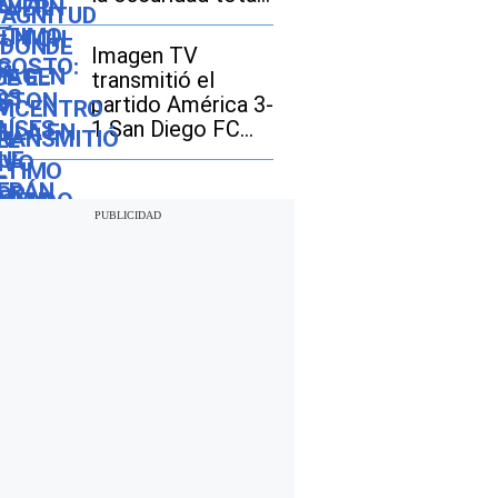
y dónde se
disfrutará mejor
Imagen TV
transmitió el
partido América 3-
1 San Diego FC
por la Leagues
Cup 2026