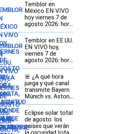
Temblor en
México EN VIVO
hoy viernes 7 de
agosto 2026: hora
exacta, magnitud y
dónde fue el
Temblor en EE.UU.
epicentro del
EN VIVO hoy,
último
viernes 7 de
agosto 2026: hora
exacta, magnitud y
dónde fue el
🚨​ ¿A qué hora
epicentro del
juega y qué canal
último sismo
transmite Bayern
Múnich vs. Aston
Villa EN VIVO por
amistoso 2026 en
Eclipse solar total
México, Estados
de agosto: los
Unidos y España?
países que verán
la oscuridad total