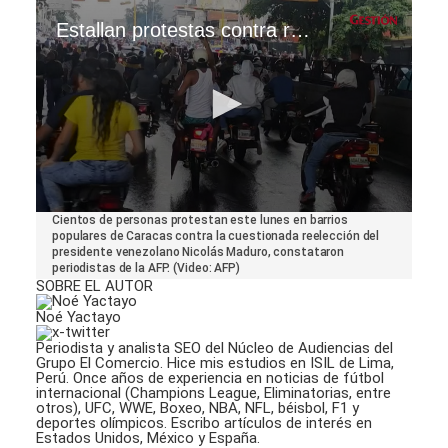
Estallan protestas contra reelección de Nicolas Maduro en barriadas de Caracas
0
Cientos de personas protestan este lunes en barrios
seconds
populares de Caracas contra la cuestionada reelección del
of
presidente venezolano Nicolás Maduro, constataron
36
periodistas de la AFP. (Video: AFP)
seconds
SOBRE EL AUTOR
Noé Yactayo
Periodista y analista SEO del Núcleo de Audiencias del
Grupo El Comercio. Hice mis estudios en ISIL de Lima,
Perú. Once años de experiencia en noticias de fútbol
internacional (Champions League, Eliminatorias, entre
otros), UFC, WWE, Boxeo, NBA, NFL, béisbol, F1 y
deportes olímpicos. Escribo artículos de interés en
Estados Unidos, México y España.