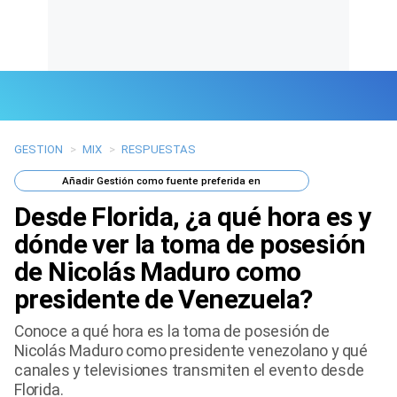
GESTION
>
MIX
>
RESPUESTAS
Últimas Noticias
Añadir
Gestión
como fuente preferida en
Mi Bolsillo
Desde Florida, ¿a qué hora es y
Respuestas
dónde ver la toma de posesión
de Nicolás Maduro como
Gente
presidente de Venezuela?
Vida Laboral
Conoce a qué hora es la toma de posesión de
Nicolás Maduro como presidente venezolano y qué
Tendencias Mix
canales y televisiones transmiten el evento desde
Florida.
Sports