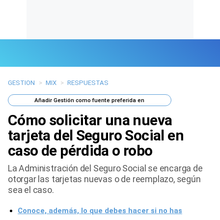
GESTION
>
MIX
>
RESPUESTAS
Últimas Noticias
Añadir
Gestión
como fuente preferida en
Mi Bolsillo
Cómo solicitar una nueva
Respuestas
tarjeta del Seguro Social en
caso de pérdida o robo
Gente
La Administración del Seguro Social se encarga de
Vida Laboral
otorgar las tarjetas nuevas o de reemplazo, según
sea el caso.
Tendencias Mix
Conoce, además, lo que debes hacer si no has
Sports