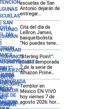
escuelas de San
Antonio dejarán de
entregar
desayunos y
almuerzos gratis:
Cita del día de
descubre si tu hijo
LeBron James,
seguirá con este
basquetbolista:
beneficio durante
“No puedes tener
el ciclo escolar
miedo al fracaso...
2026-2027
Es la única forma
“Sterling Point”:
de tener éxito”
¿habrá temporada
2 de la serie de
Amazon Prime
Video?
Temblor en
México EN VIVO
hoy viernes 7 de
agosto 2026: hora
exacta, magnitud y