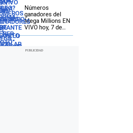
dónde fue el
Números
epicentro del
ganadores del
último
Mega Millions EN
VIVO hoy, 7 de
agosto 2026: mira
los resultados del
sorteo con
jackpot de $70
millones en EE.UU.