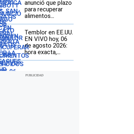
anunció que plazo
para recuperar
alimentos
perdidos por
inundaciones en
Temblor en EE.UU.
Texas vencerá el
EN VIVO hoy, 06
12 de agosto:
de agosto 2026:
cómo realizar el
hora exacta,
trámite si soy
magnitud y dónde
beneficiario de
fue el epicentro
SNAP
del último sismo