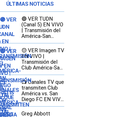
ÚLTIMAS NOTICIAS
🟣 VER TUDN
(Canal 5) EN VIVO
| Transmisión del
América-San
Diego GRATIS por
señal abierta
🟡 VER Imagen TV
EN VIVO |
Transmisión del
Club América-San
Diego FC GRATIS
por señal abierta
📺 Canales TV que
transmiten Club
América vs. San
Diego FC EN VIVO
EN GRATIS por la
Leagues Cup 2026
Greg Abbott