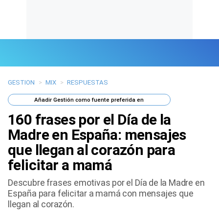
GESTION
>
MIX
>
RESPUESTAS
Últimas Noticias
Añadir
Gestión
como fuente preferida en
Mi Bolsillo
160 frases por el Día de la
Respuestas
Madre en España: mensajes
que llegan al corazón para
Gente
felicitar a mamá
Vida Laboral
Descubre frases emotivas por el Día de la Madre en
España para felicitar a mamá con mensajes que
Tendencias Mix
llegan al corazón.
Sports