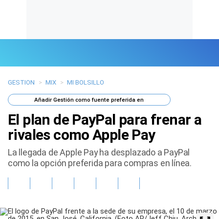
GESTION
>
MIX
>
MI BOLSILLO
Últimas Noticias
Añadir
Gestión
como fuente preferida en
Mi Bolsillo
El plan de PayPal para frenar a
Respuestas
rivales como Apple Pay
La llegada de Apple Pay ha desplazado a PayPal
Gente
como la opción preferida para compras en línea.
Vida Laboral
Tendencias Mix
Sports